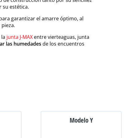
po de construcción tanto por su sencillez
 su estética.
para garantizar el amarre óptimo, al
 pieza.
 la
junta J-MAX
entre vierteaguas, junta
nar las humedades
de los encuentros
Modelo Y