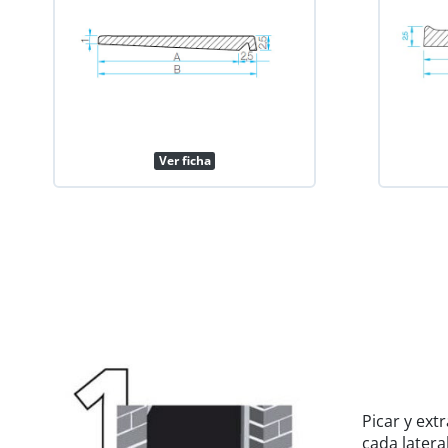
Ver ficha
Picar y extr
cada latera