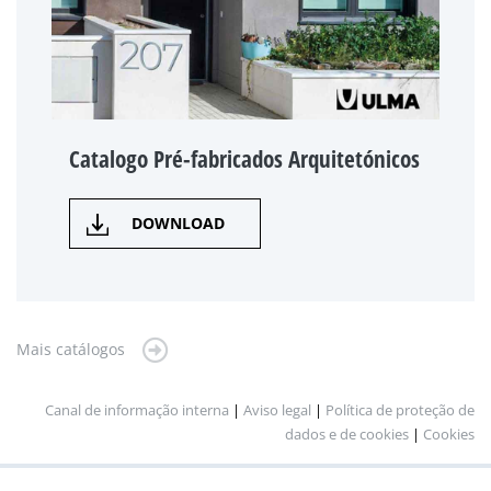
Catalogo Pré-fabricados Arquitetónicos
DOWNLOAD
Mais catálogos
Canal de informação interna
|
Aviso legal
|
Política de proteção de
dados e de cookies
|
Cookies