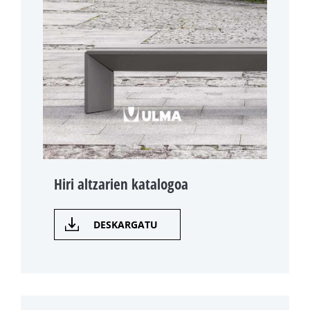
Hiri altzarien katalogoa
DESKARGATU