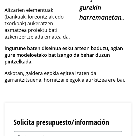
gurekin
Altzarien elementuak
harremanetan..
(bankuak, loreontziak edo
txorkoak) aukeratzen
asmatzea proiektu bati
azken zertzelada ematea da.
Ingurune baten diseinua esku artean baduzu, agian
gure modeloetako bat izango da behar duzun
pintzelkada.
Askotan, galdera egokia egitea izaten da
garrantzitsuena, hornitzaile egokia aurkitzea ere bai.
Solicita presupuesto/información