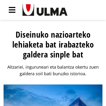
Diseinuko nazioarteko
lehiaketa bat irabazteko
galdera sinple bat
Altzariei, inguruneari eta balantza okertu zuen
galdera soil bati buruzko istorioa.