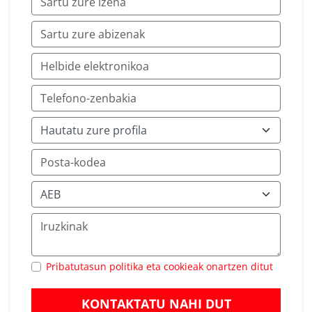
Pribatutasun politika eta cookieak onartzen ditut
KONTAKTATU NAHI DUT