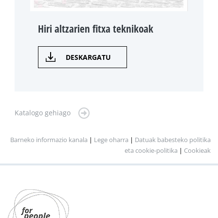
Hiri altzarien fitxa teknikoak
DESKARGATU
Katalogo gehiago
Barneko informazio kanala
|
Lege oharra
|
Datuak babesteko politika
eta cookie-politika
|
Cookieak