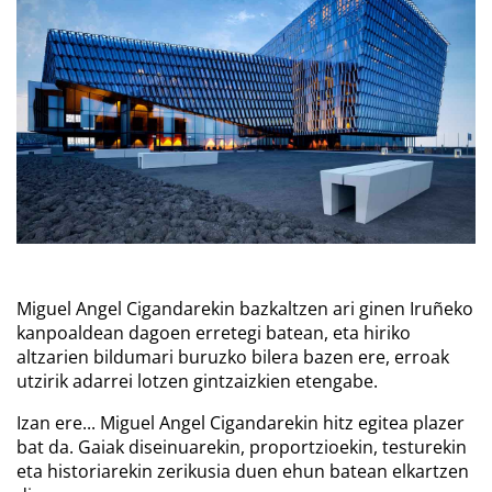
Miguel Angel Cigandarekin bazkaltzen ari ginen Iruñeko
kanpoaldean dagoen erretegi batean, eta hiriko
altzarien bildumari buruzko bilera bazen ere, erroak
utzirik adarrei lotzen gintzaizkien etengabe.
Izan ere... Miguel Angel Cigandarekin hitz egitea plazer
bat da. Gaiak diseinuarekin, proportzioekin, testurekin
eta historiarekin zerikusia duen ehun batean elkartzen