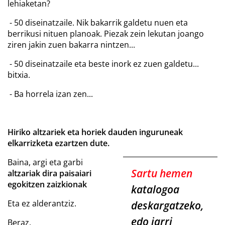
lehiaketan?
-
50 diseinatzaile. Nik bakarrik galdetu nuen eta
berrikusi nituen planoak. Piezak zein lekutan joango
ziren jakin zuen bakarra nintzen...
-
50 diseinatzaile eta beste inork ez zuen galdetu...
bitxia.
-
Ba horrela izan zen...
Hiriko altzariek eta horiek dauden inguruneak
elkarrizketa ezartzen dute.
Baina, argi eta garbi
Sartu hemen
altzariak dira paisaiari
egokitzen zaizkionak
katalogoa
Eta ez alderantziz.
deskargatzeko,
edo jarri
Beraz,