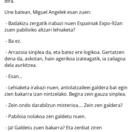
dira.
Une batean, Miguel Angelek esan zuen:
-
Badakizu zergatik irabazi nuen Espainiak Expo-92an
zuen pabiloiko altzari lehiaketa?
-
Ba ez.
-
Arrazoia sinplea da, eta batez ere logikoa. Gertatzen
dena da, askotan, hain agerikoa izateagatik, ia zailagoa
dela aurkitzea.
-
Esan...
-
Lehiaketa irabazi nuen, antolatzaileei galdera bat egin
zien bakarra izan nintzelako. Begira zein gauza sinplea.
-
Zein ondo darabilzun misterioa.... Zein zen galdera?
-
Pabiloia nolakoa zen galdetu nuen.
-
Ja! Galdetu zuen bakarra? Eta zenbat ziren