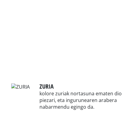
ZURIA
kolore zuriak nortasuna ematen dio
piezari, eta ingurunearen arabera
nabarmendu egingo da.