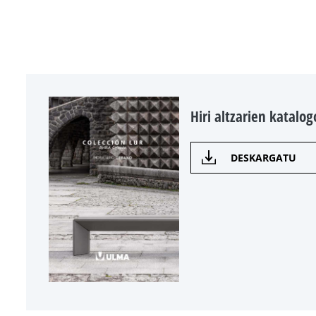
Hiri altzarien katalo
DESKARGATU