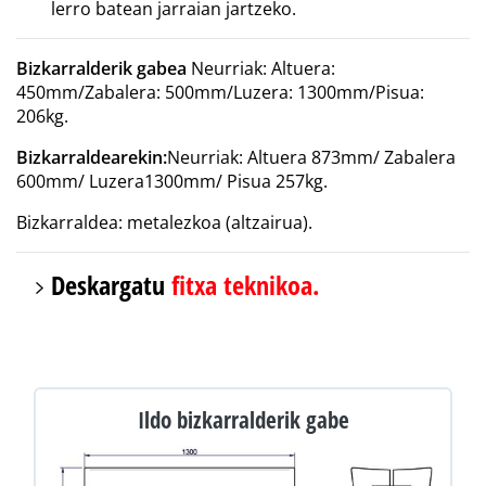
lerro batean jarraian jartzeko.
Bizkarralderik gabea
Neurriak: Altuera:
450mm/Zabalera: 500mm/Luzera: 1300mm/Pisua:
206kg.
Bizkarraldearekin:
Neurriak: Altuera 873mm/ Zabalera
600mm/ Luzera1300mm/ Pisua 257kg.
Bizkarraldea: metalezkoa (altzairua).
Deskargatu
fitxa teknikoa.
Ildo bizkarralderik gabe