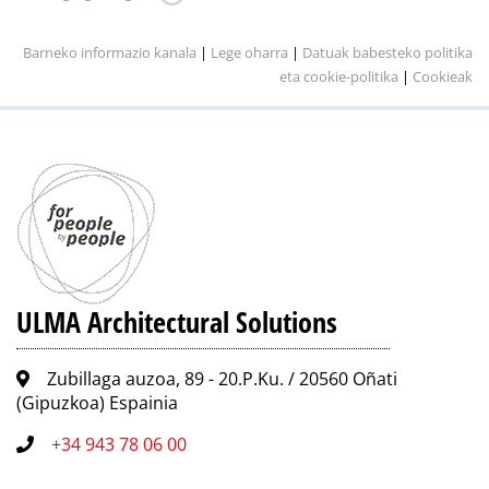
Barneko informazio kanala
|
Lege oharra
|
Datuak babesteko politika
eta cookie-politika
|
Cookieak
ULMA Architectural Solutions
Zubillaga auzoa, 89 - 20.P.Ku. / 20560 Oñati
(Gipuzkoa) Espainia
+34 943 78 06 00