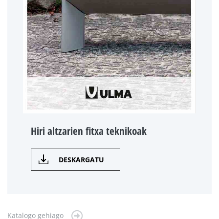
Hiri altzarien fitxa teknikoak
DESKARGATU
Katalogo gehiago