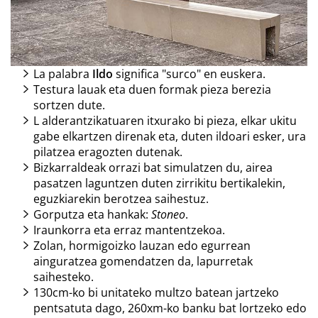
La palabra
Ildo
significa "surco" en euskera.
Testura lauak eta duen formak pieza berezia
sortzen dute.
L alderantzikatuaren itxurako bi pieza, elkar ukitu
gabe elkartzen direnak eta, duten ildoari esker, ura
pilatzea eragozten dutenak.
Bizkarraldeak orrazi bat simulatzen du, airea
pasatzen laguntzen duten zirrikitu bertikalekin,
eguzkiarekin berotzea saihestuz.
Gorputza eta hankak:
Stoneo
.
Iraunkorra eta erraz mantentzekoa.
Zolan, hormigoizko lauzan edo egurrean
ainguratzea gomendatzen da, lapurretak
saihesteko.
130cm-ko bi unitateko multzo batean jartzeko
pentsatuta dago, 260xm-ko banku bat lortzeko edo