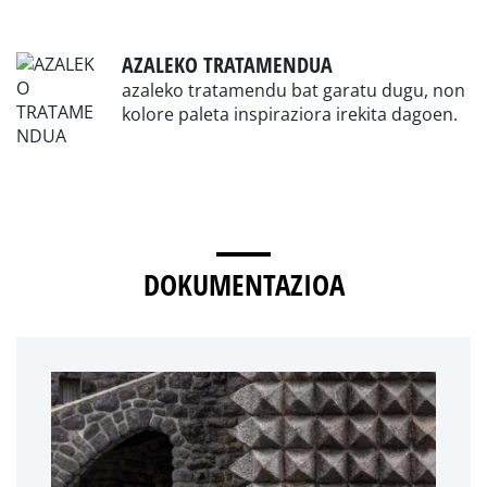
AZALEKO TRATAMENDUA
azaleko tratamendu bat garatu dugu, non
kolore paleta inspiraziora irekita dagoen.
DOKUMENTAZIOA