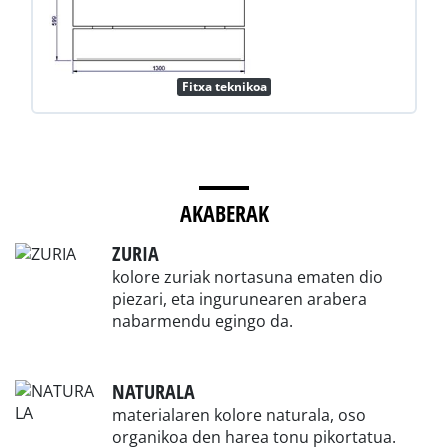
Fitxa teknikoa
AKABERAK
ZURIA
kolore zuriak nortasuna ematen dio
piezari, eta ingurunearen arabera
nabarmendu egingo da.
NATURALA
materialaren kolore naturala, oso
organikoa den harea tonu pikortatua.