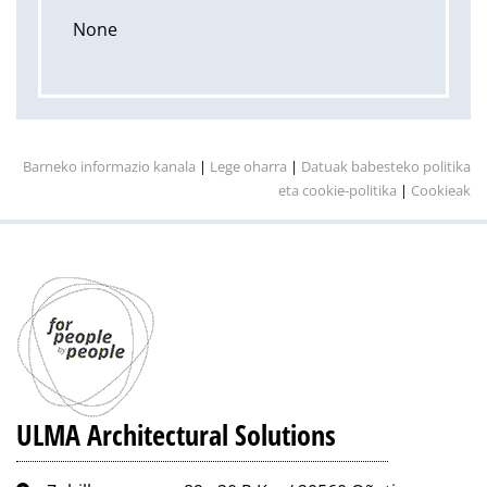
None
Barneko informazio kanala
|
Lege oharra
|
Datuak babesteko politika
eta cookie-politika
|
Cookieak
ULMA Architectural Solutions