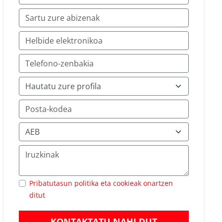
Pribatutasun politika eta cookieak onartzen
ditut
KONTAKTATU NAHI DUT