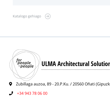
Katalogo gehiago
ULMA Architectural Solutio
Zubillaga auzoa, 89 - 20.P.Ku. / 20560 Oñati (Gipuz
+34 943 78 06 00