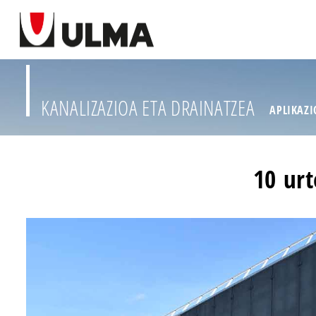
KANALIZAZIOA ETA DRAINATZEA
APLIKAZ
10 urt