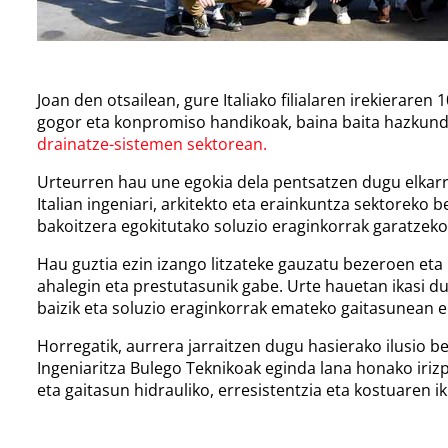
Joan den otsailean, gure Italiako filialaren irekierare
gogor eta konpromiso handikoak, baina baita hazkunde,
drainatze-sistemen sektorean.
Urteurren hau une egokia dela pentsatzen dugu elkarre
Italian ingeniari, arkitekto eta erainkuntza sektoreko 
bakoitzera egokitutako soluzio eraginkorrak garatzeko
Hau guztia ezin izango litzateke gauzatu bezeroen eta 
ahalegin eta prestutasunik gabe. Urte hauetan ikasi d
baizik eta soluzio eraginkorrak emateko gaitasunean e
Horregatik, aurrera jarraitzen dugu hasierako ilusio b
Ingeniaritza Bulego Teknikoak eginda lana honako irizp
eta gaitasun hidrauliko, erresistentzia eta kostuaren i