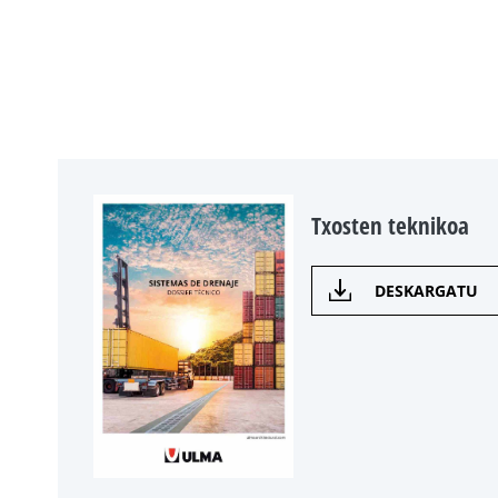
Txosten teknikoa
DESKARGATU