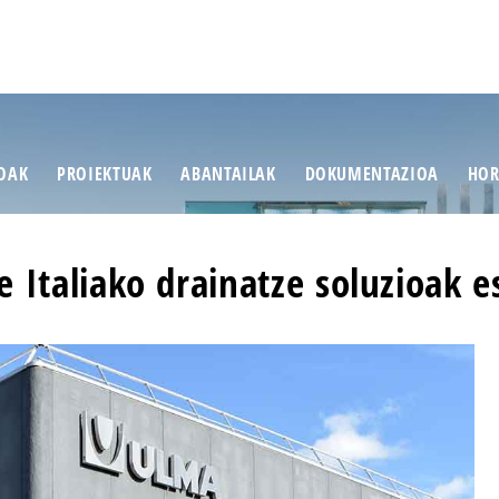
IOAK
PROIEKTUAK
ABANTAILAK
DOKUMENTAZIOA
HOR
e Italiako drainatze soluzioak e