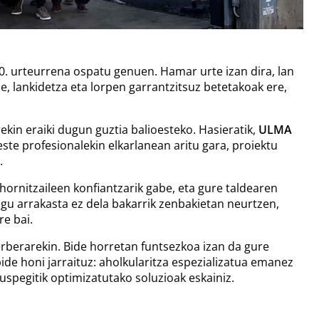
n 10. urteurrena ospatu genuen. Hamar urte izan dira, lan
 lankidetza eta lorpen garrantzitsuz betetakoak ere,
kin eraiki dugun guztia balioesteko. Hasieratik,
ULMA
beste profesionalekin elkarlanean aritu gara, proiektu
.
hornitzaileen konfiantzarik gabe, eta gure taldearen
ugu arrakasta ez dela bakarrik zenbakietan neurtzen,
re bai.
erberarekin. Bide horretan funtsezkoa izan da gure
ide honi jarraituz: aholkularitza espezializatua emanez
kuspegitik optimizatutako soluzioak eskainiz.