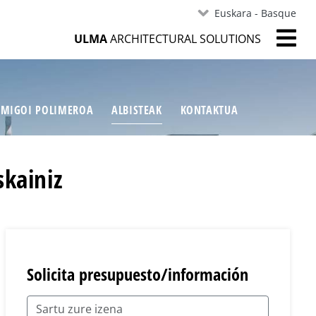
Euskara - Basque
ULMA
ARCHITECTURAL SOLUTIONS
MIGOI POLIMEROA
ALBISTEAK
KONTAKTUA
skainiz
Solicita presupuesto/información