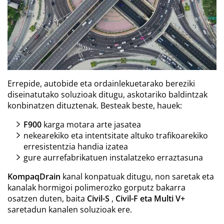
Errepide, autobide eta ordainlekuetarako bereziki
diseinatutako soluzioak ditugu, askotariko baldintzak
konbinatzen dituztenak. Besteak beste, hauek:
F900
karga motara arte jasatea
nekearekiko eta intentsitate altuko trafikoarekiko
erresistentzia handia izatea
gure aurrefabrikatuen instalatzeko erraztasuna
KompaqDrain
kanal konpatuak ditugu, non saretak eta
kanalak hormigoi polimerozko gorputz bakarra
osatzen duten, baita
Civil-S
,
Civil-F eta Multi V+
saretadun kanalen soluzioak ere.