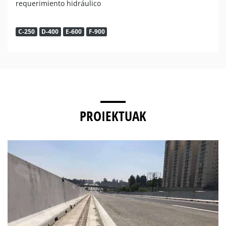
requerimiento hidráulico
C-250
D-400
E-600
F-900
PROIEKTUAK