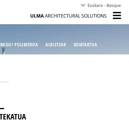
Euskara - Basque
ULMA
ARCHITECTURAL SOLUTIONS
MIGOI POLIMEROA
ALBISTEAK
KONTAKTUA
RTEKATUA