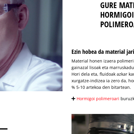
GURE MAT
HORMIGOI
POLIMERO
Ezin hobea da material ja
Material honen izaera polimeri
gainazal lisoak eta marruskadu
Hori dela eta, fluidoak azkar k
xurgatze-indizea ia zero da, ho
% 5-10 artekoa den bitartean.
Hormigoi polimeroari
buruzk