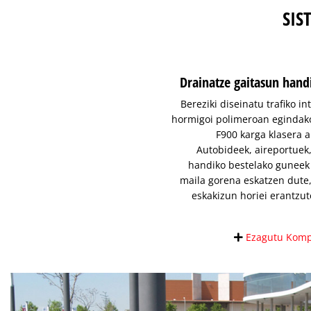
SIS
Drainatze gaitasun han
Bereziki diseinatu trafiko i
hormigoi polimeroan egindak
F900 karga klasera 
Autobideek, aireportuek,
handiko bestelako guneek 
maila gorena eskatzen dut
eskakizun horiei erantzu
Ezagutu Komp