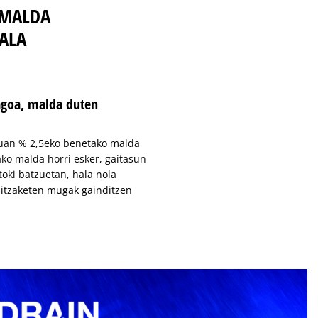
 MALDA
ALA
agoa, malda duten
uan % 2,5eko benetako malda
ko malda horri esker, gaitasun
toki batzuetan, hala nola
ditzaketen mugak gainditzen