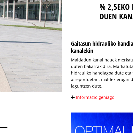
% 2,5EKO
DUEN KAN
Gaitasun hidrauliko handi
kanalekin
Maldadun kanal hauek merkat
duten bakarrak dira. Markatuta
hidrauliko handiagoa dute eta 
aireportuetan, maldek eragin 
laguntzen dute.
Informazio gehiago