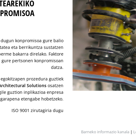
ATEAREKIKO
PROMISOA
o dugun konpromisoa gure balio
tatea eta berrikuntza sustatzen
berme bakarra direlako. Faktore
ia gure pertsonen konpromisoan
datza.
 egokitzapen prozedura guztiek
rchitectural Solutions
osatzen
ile guztion inplikazioa enpresa
 garapena etengabe hobetzeko.
ISO 9001 zirutagiria dugu
Barneko informazio kanala
|
L