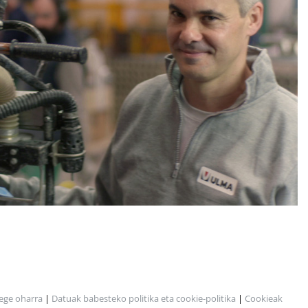
ege oharra
|
Datuak babesteko politika eta cookie-politika
|
Cookieak