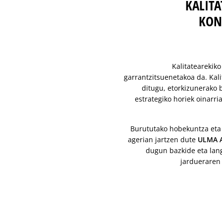
KALIT
KON
Kalitatearekik
garrantzitsuenetakoa da. Kali
ditugu, etorkizunerako 
estrategiko horiek oinarr
Burututako hobekuntza eta
agerian jartzen dute
ULMA A
dugun bazkide eta lang
jardueraren