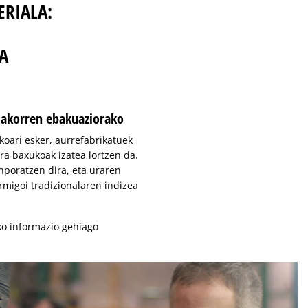
ERIALA:
A
riakorren ebakuaziorako
koari esker, aurrefabrikatuek
ra baxukoak izatea lortzen da.
anporatzen dira, eta uraren
rmigoi tradizionalaren indizea
o informazio gehiago