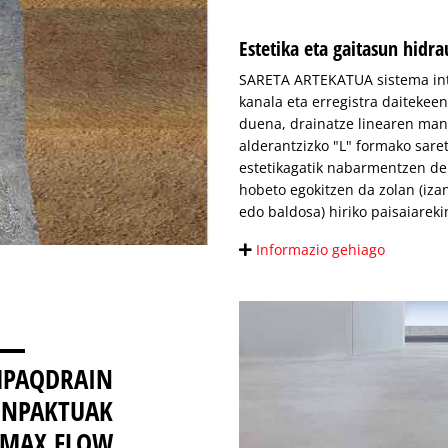
Estetika eta gaitasun hidra
SARETA ARTEKATUA sistema inte
kanala eta erregistra daitekeen
duena, drainatze linearen man
alderantzizko "L" formako sare
estetikagatik nabarmentzen den
hobeto egokitzen da zolan (iza
edo baldosa) hiriko paisaiareki
Informazio gehiago
PAQDRAIN
ONPAKTUAK
MAX FLOW