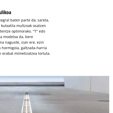
ulikoa
gral baten parte da; sareta,
 kutxatila multzoak osatzen
tentze optimorako. "T" edo
ta modeloa da, bere
a nagusiki, izan ere, ezin
n hormigoia, galtzada-harria
n erabat mimetizatzea lortuta.