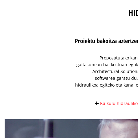
HI
Proiektu bakoitza aztertz
Proposatutako kan
gaitasunean bai kostuan ego
Architectural Solutio
softwarea garatu du,
hidraulikoa egiteko eta kanal 
Kalkulu hidrauliko