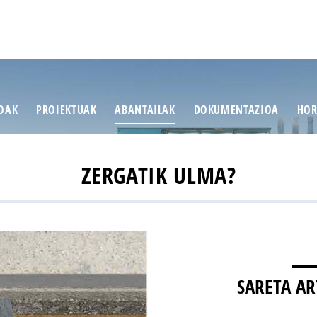
IOAK
PROIEKTUAK
ABANTAILAK
DOKUMENTAZIOA
HOR
ZERGATIK ULMA?
SARETA A