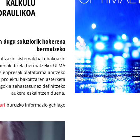
KALKULU
DRAULIKOA
en dugu soluziorik hoberena
bermatzeko
alizazio sistemak bai ebakuazio
kienak direla bermatzeko, ULMA
ns enpresak plataforma anitzeko
 proiektu bakoitzaren azterketa
egokia zehaztasunez definitzeko
aukera eskaintzen duena.
ari
buruzko informazio gehiago