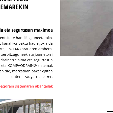
TEMAREKIN
dia eta segurtasun maximoa
ntentsitate handiko guneetarako,
o kanal konpaktu hau egokia da
arte, EN-1443 arauaren arabera.
 zerbitzuguneek eta joan-etorri
drainatze altua eta segurtasun
e, eta KOMPAQDRAIN® sistemak
ten die, merkatuan bakar egiten
duten ezaugarriei esker.
aqdrain sistemaren abantailak