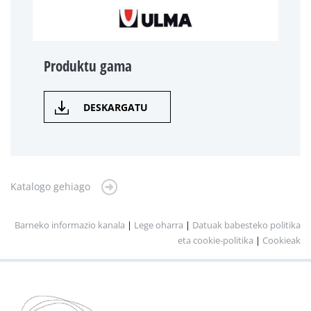
Produktu gama
DESKARGATU
Katalogo gehiago
Barneko informazio kanala
|
Lege oharra
|
Datuak babesteko politika
eta cookie-politika
|
Cookieak