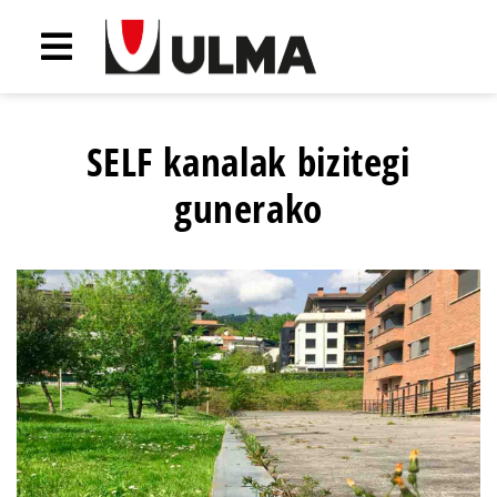
SELF kanalak bizitegi
gunerako