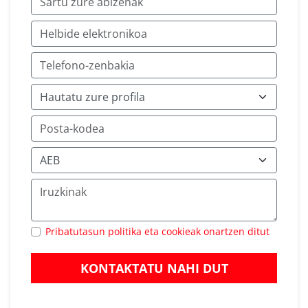
Pribatutasun politika eta cookieak onartzen ditut
KONTAKTATU NAHI DUT