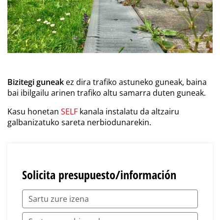
Bizitegi guneak
ez dira trafiko astuneko guneak, baina
bai ibilgailu arinen trafiko altu samarra duten guneak.
Kasu honetan
SELF
kanala instalatu da altzairu
galbanizatuko sareta nerbiodunarekin.
Solicita presupuesto/información