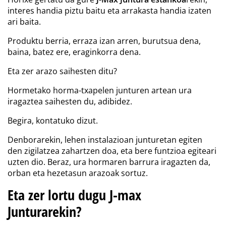
interes handia piztu baitu eta arrakasta handia izaten
ari baita.
Produktu berria, erraza izan arren, burutsua dena,
baina, batez ere, eraginkorra dena.
Eta zer arazo saihesten ditu?
Hormetako horma-txapelen junturen artean ura
iragaztea saihesten du, adibidez.
Begira, kontatuko dizut.
Denborarekin, lehen instalazioan junturetan egiten
den zigilatzea zahartzen doa, eta bere funtzioa egiteari
uzten dio. Beraz, ura hormaren barrura iragazten da,
orban eta hezetasun arazoak sortuz.
Eta zer lortu dugu J-max
Junturarekin?