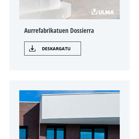
Aurrefabrikatuen Dossierra
DESKARGATU