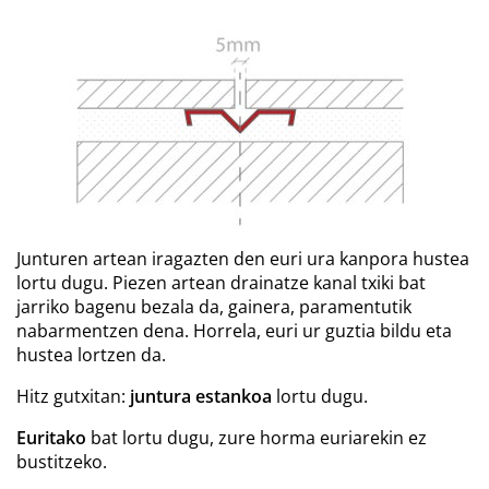
Junturen artean iragazten den euri ura kanpora hustea
lortu dugu. Piezen artean drainatze kanal txiki bat
jarriko bagenu bezala da, gainera, paramentutik
nabarmentzen dena. Horrela, euri ur guztia bildu eta
hustea lortzen da.
Hitz gutxitan:
juntura
estankoa
lortu dugu.
Euritako
bat lortu dugu,
zure horma euriarekin ez
bustitzeko.