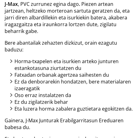
J-Max
, PVC zurrunez egina dago
.
Piezen artean
jartzean, heltzeko morteroan sartuta geratzen da, eta
jarri diren albardillekin eta isurkiekin batera, akabera
iragazgaitza eta iraunkorra lortzen dute, zigilatu
beharrik gabe.
Bere abantailak zehazten dizkizut, orain ezagutu
baduzu:
Horma-txapelen eta isurkien arteko junturen
estankotasuna ziurtatzen du
Fatxadan orbanak agertzea saihesten du
Ez da denborarekin hondatzen, bere materialaren
izaeragatik
Oso erraz instalatzen da
Ez du zigilatzerik behar
Eta luzera horma zabalera guztietara egokitzen da.
Gainera, J-Max Junturak Erabilgarritasun Ereduaren
babesa du.