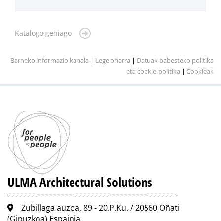
Katalogo gehiago
Barneko informazio kanala
|
Lege oharra
|
Datuak babesteko politika
eta cookie-politika
|
Cookieak
ULMA Architectural Solutions
Zubillaga auzoa, 89 - 20.P.Ku. / 20560 Oñati
(Gipuzkoa) Espainia