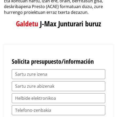
Eta kontuan hartu, izan ere, orain, berritasun gisa,
deskribapena Presto (ACAE) formatuan duzu, zure
hurrengo proiektuan erraz txerta dezazun.
Galdetu
J-Max Junturari buruz
Solicita presupuesto/información