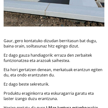
Gaur, gero kontatuko dizudan berritasun bat dugu,
baina orain, soiltasunaz hitz egingo dizut.
Ez dago gauza handiagorik: erraza den zerbaitek
funtzionatzea eta arazoak saihestea.
Eta hori gertatzen denean, merkatuak erantzun egiten
du, eta ondo erantzuten du.
Ez dago beste sekreturik.
Produktu eraginkorra eta eskuragarria garatu eta
laster izango duzu erantzuna.
Horixe gertatu da gure
J-Max Juntura estankoa
rekin,