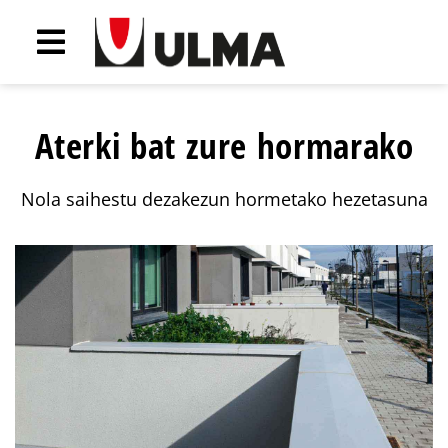
Aterki bat zure hormarako
Nola saihestu dezakezun hormetako hezetasuna