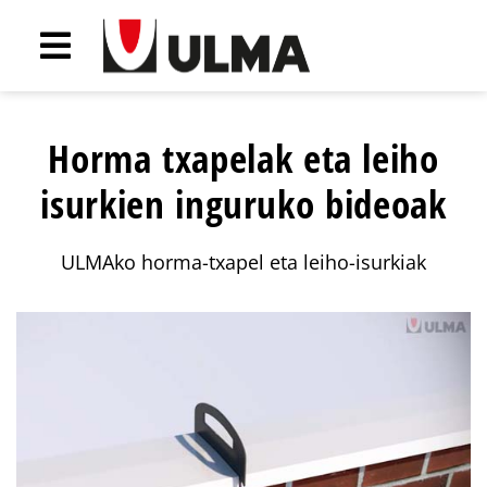
Horma txapelak eta leiho
isurkien inguruko bideoak
ULMAko horma-txapel eta leiho-isurkiak