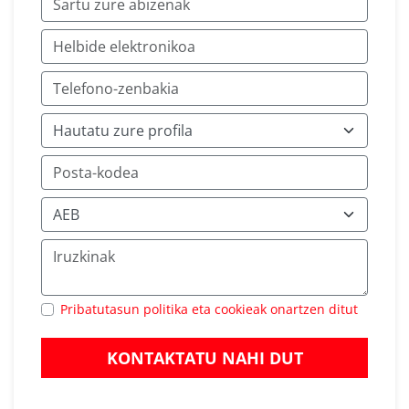
Pribatutasun politika eta cookieak onartzen ditut
KONTAKTATU NAHI DUT