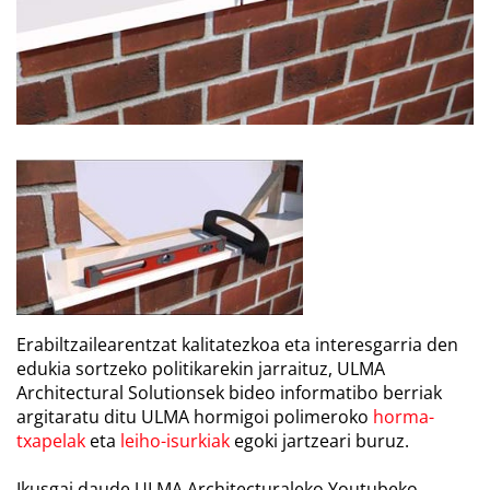
Erabiltzailearentzat kalitatezkoa eta interesgarria den
edukia sortzeko politikarekin jarraituz, ULMA
Architectural Solutionsek bideo informatibo berriak
argitaratu ditu ULMA hormigoi polimeroko
horma-
txapelak
eta
leiho-isurkiak
egoki jartzeari buruz.
Ikusgai daude
ULMA Architecturaleko Youtubeko