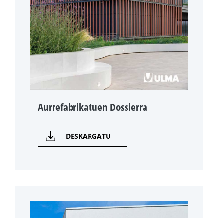
Aurrefabrikatuen Dossierra
DESKARGATU