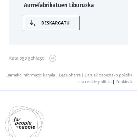
Aurrefabrikatuen Liburuxka
DESKARGATU
Katalogo gehiago
Barneko informazio kanala
|
Lege oharra
|
Datuak babesteko politika
eta cookie-politika
|
Cookieak