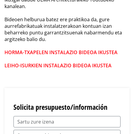
kanalean.
Bideoen helburua batez ere praktikoa da, gure
aurrefabrikatuak instalatzerakoan kontuan izan
beharreko puntu garrantzitsuenak nabarmendu eta
argitzeko balio du.
HORMA-TXAPELEN INSTALAZIO BIDEOA IKUSTEA
LEIHO-ISURKIEN INSTALAZIO BIDEOA IKUSTEA
Solicita presupuesto/información