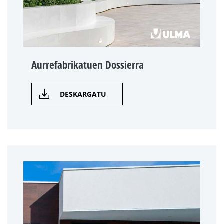
Aurrefabrikatuen Dossierra
DESKARGATU