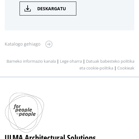
DESKARGATU
Katalogo gehiago
Barneko informazio kanala
|
Lege oharra
|
Datuak babesteko politika
eta cookie-politika
|
Cookieak
ULMA Architectural Solutions