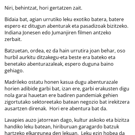
Niri, behintzat, hori gertatzen zait.
Bidaia bat, agian urrutiko leku exotiko batera, batere
espero ez ditugun abenturak eta pasadizoak bizitzeko.
Indiana Jonesen edo Jumanjiren filmen antzeko
zerbait.
Batzuetan, ordea, ez da hain urrutira joan behar, oso
hurbil aurkitu ditzakegu-eta beste era bateko eta
benetako abenturazaleak, espero duguna baino
gehiago.
Madrileko ostatu honen kasua dugu abenturazale
horien adibide garbi bat, izan ere, garbi erakusten digu
nola garai hauetan ere badiren pandemiak gehien
zigortutako sektoreetako batean negozio bat irekitzera
ausartzen direnak. Hori ere abentura bat da.
Lavapies auzo jatorrean dago, kultur askoko eta bizitza
handiko leku batean, hiriburuan garagardo batzuk
hartzeko elkargunea den lekuan. Leku ezin hobea da