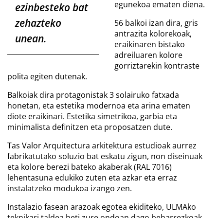
egunekoa ematen diena.
ezinbesteko bat
zehazteko
56 balkoi izan dira, gris
antrazita kolorekoak,
unean.
eraikinaren bistako
adreiluaren kolore
gorriztarekin kontraste
polita egiten dutenak.
Balkoiak dira protagonistak 3 solairuko fatxada
honetan, eta estetika modernoa eta arina ematen
diote eraikinari. Estetika simetrikoa, garbia eta
minimalista definitzen eta proposatzen dute.
Tas Valor Arquitectura arkitektura estudioak aurrez
fabrikatutako soluzio bat eskatu zigun, non diseinuak
eta kolore berezi bateko akaberak (RAL 7016)
lehentasuna edukiko zuten eta azkar eta erraz
instalatzeko modukoa izango zen.
Instalazio fasean arazoak egotea ekiditeko, ULMAko
teknikari taldea beti zure ondoan dago beharrezkoak