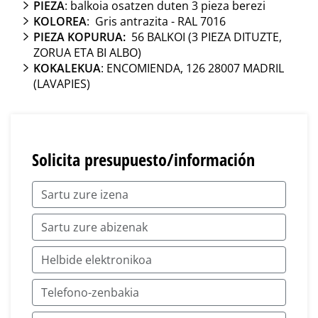
PIEZA
: balkoia osatzen duten 3 pieza berezi
KOLOREA
: Gris antrazita - RAL 7016
PIEZA KOPURUA:
56 BALKOI (3 PIEZA DITUZTE,
ZORUA ETA BI ALBO)
KOKALEKUA
: ENCOMIENDA, 126 28007 MADRIL
(LAVAPIES)
Solicita presupuesto/información