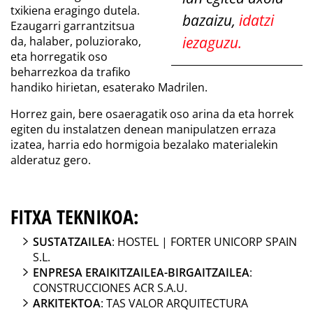
txikiena eragingo dutela.
bazaizu,
idatzi
Ezaugarri garrantzitsua
iezaguzu.
da, halaber, poluziorako,
eta horregatik oso
beharrezkoa da trafiko
handiko hirietan, esaterako Madrilen.
Horrez gain, bere osaeragatik oso arina da eta horrek
egiten du instalatzen denean manipulatzen erraza
izatea, harria edo hormigoia bezalako materialekin
alderatuz gero.
FITXA TEKNIKOA:
SUSTATZAILEA
: HOSTEL | FORTER UNICORP SPAIN
S.L.
ENPRESA ERAIKITZAILEA-BIRGAITZAILEA
:
CONSTRUCCIONES ACR S.A.U.
ARKITEKTOA
: TAS VALOR ARQUITECTURA