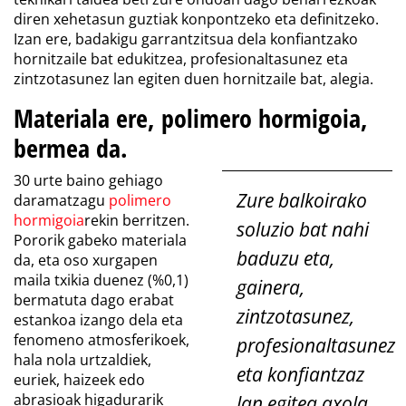
diren xehetasun guztiak konpontzeko eta definitzeko.
Izan ere, badakigu garrantzitsua dela konfiantzako
hornitzaile bat edukitzea, profesionaltasunez eta
zintzotasunez lan egiten duen hornitzaile bat, alegia.
Materiala ere, polimero hormigoia,
bermea da.
30 urte baino gehiago
Zure balkoirako
daramatzagu
polimero
hormigoia
rekin berritzen.
soluzio bat nahi
Pororik gabeko materiala
baduzu eta,
da, eta oso xurgapen
maila txikia duenez (%0,1)
gainera,
bermatuta dago erabat
zintzotasunez,
estankoa izango dela eta
fenomeno atmosferikoek,
profesionaltasunez
hala nola urtzaldiek,
eta konfiantzaz
euriek, haizeek edo
abrasioak higadurarik
lan egitea axola