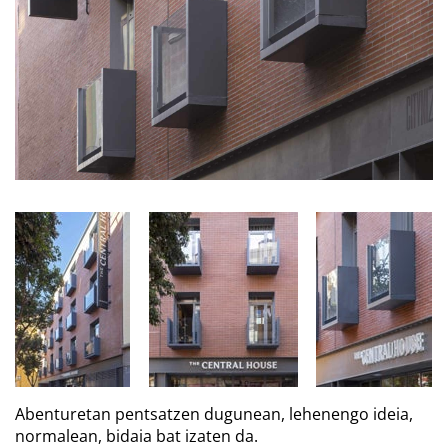
Abenturetan pentsatzen dugunean, lehenengo ideia,
normalean, bidaia bat izaten da
.