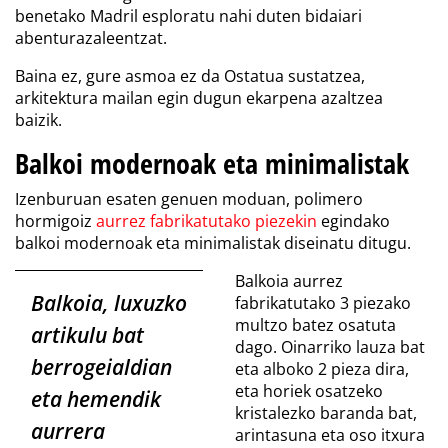
benetako Madril esploratu nahi duten bidaiari
abenturazaleentzat.
Baina ez, gure asmoa ez da Ostatua sustatzea,
arkitektura mailan egin dugun ekarpena azaltzea
baizik.
Balkoi modernoak eta minimalistak
Izenburuan esaten genuen moduan
, polimero
hormigoiz
aurrez fabrikatutako piezekin
egindako
balkoi modernoak eta minimalistak diseinatu ditugu.
Balkoia aurrez
Balkoia, luxuzko
fabrikatutako 3 piezako
multzo batez osatuta
artikulu bat
dago. Oinarriko lauza bat
berrogeialdian
eta alboko 2 pieza dira,
eta horiek osatzeko
eta hemendik
kristalezko baranda bat,
aurrera
arintasuna eta oso itxura