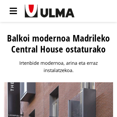
Balkoi modernoa Madrileko
Central House ostaturako
Irtenbide modernoa, arina eta erraz
instalatzekoa.