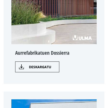
Aurrefabrikatuen Dossierra
DESKARGATU