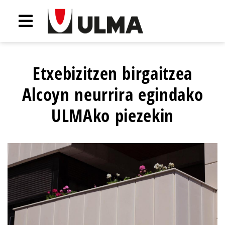
Etxebizitzen birgaitzea
Alcoyn neurrira egindako
ULMAko piezekin