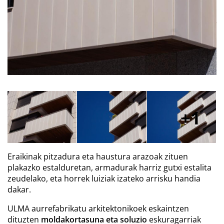
1
Eraikinak pitzadura eta haustura arazoak zituen
plakazko estalduretan, armadurak harriz gutxi estalita
zeudelako, eta horrek luiziak izateko arrisku handia
dakar.
ULMA aurrefabrikatu arkitektonikoek eskaintzen
dituzten
moldakortasuna eta soluzio
eskuragarriak