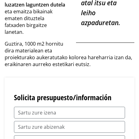
atal itsu eta
luzatzen laguntzen dutela
eta emaitza bikainak
leiho
ematen dituztela
azpaduretan.
fatxaden birgaitze
lanetan.
Guztira, 1000 m2 hornitu
dira materialean eta
proiekturako aukeratutako kolorea hareharria izan da,
eraikinaren aurreko estetikari eutsiz.
Solicita presupuesto/información