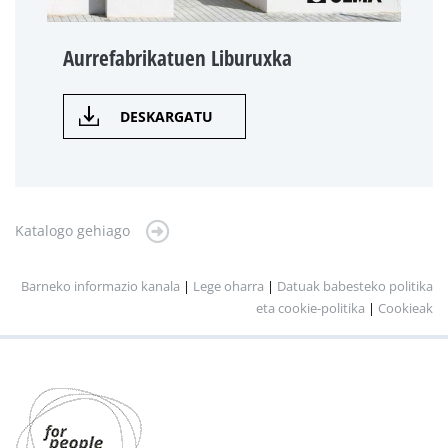
Aurrefabrikatuen Liburuxka
DESKARGATU
Katalogo gehiago
Barneko informazio kanala
|
Lege oharra
|
Datuak babesteko politika
eta cookie-politika
|
Cookieak