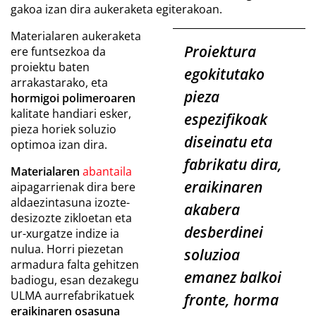
gakoa izan dira aukeraketa egiterakoan.
Materialaren aukeraketa
Proiektura
ere funtsezkoa da
proiektu baten
egokitutako
arrakastarako, eta
pieza
hormigoi polimeroaren
kalitate handiari esker,
espezifikoak
pieza horiek soluzio
diseinatu eta
optimoa izan dira.
fabrikatu dira,
Materialaren
abantaila
eraikinaren
aipagarrienak dira bere
aldaezintasuna izozte-
akabera
desizozte zikloetan eta
desberdinei
ur-xurgatze indize ia
nulua. Horri piezetan
soluzioa
armadura falta gehitzen
emanez balkoi
badiogu, esan dezakegu
ULMA aurrefabrikatuek
fronte, horma
eraikinaren osasuna