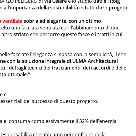
A MARZO PELIGERO di
Vía Célere
e lo studio
Batlle i Roig
 e
all'importanza della sostenibilità in tutti i loro progetti:
a ventilata
sobria ed elegante, con un ottimo
celto una facciata ventilata con l'abbinamento di due
’altro striato che percorre queste fasce e i tratti in cui
elle facciate l'eleganza si sposa con la semplicità, il che
ne con la soluzione integrale di ULMA Architectural
 i dettagli tecnici dei tracciamenti, dei raccordi e delle
ato ottimale."
ce e
 essenziali del successo di questo progetto.
tale: consuma complessivamente il 32% dell'energia
responsabilità che abbiamo nei confronti della