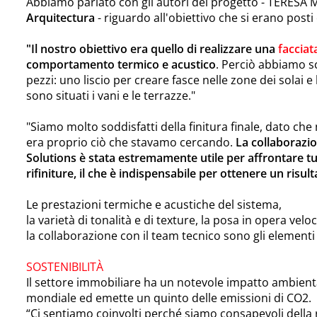
Abbiamo parlato con gli autori del progetto - TERES
Arquitectura
- riguardo all'obiettivo che si erano posti
"Il nostro obiettivo era quello di realizzare una
facciat
comportamento termico e acustico
. Perciò abbiamo s
pezzi: uno liscio per creare fasce nelle zone dei solai e l
sono situati i vani e le terrazze."
"Siamo molto soddisfatti della finitura finale, dato che n
era proprio ciò che stavamo cercando.
La collaborazio
Solutions è stata estremamente utile per affrontare tutti
rifiniture, il che è indispensabile per ottenere un risult
Le prestazioni termiche e acustiche del sistema,
la varietà di tonalità e di texture, la posa in opera velo
la collaborazione con il team tecnico sono gli elementi
SOSTENIBILITÀ
Il settore immobiliare ha un notevole impatto ambien
mondiale ed emette un quinto delle emissioni di CO2.
“Ci sentiamo coinvolti perché siamo consapevoli della 