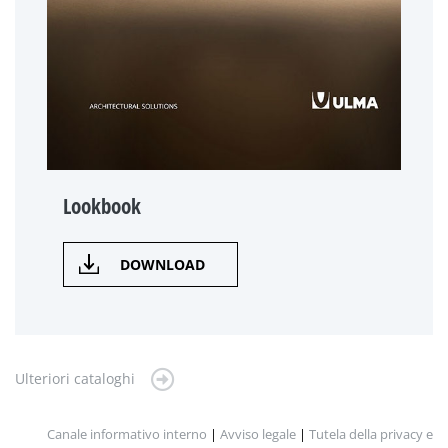
Lookbook
DOWNLOAD
Ulteriori cataloghi
Canale informativo interno
|
Avviso legale
|
Tutela della privacy e