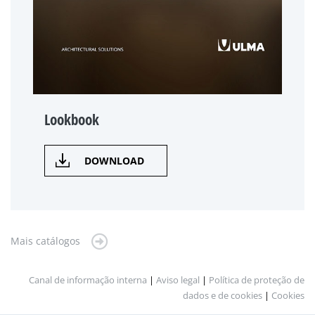
Lookbook
DOWNLOAD
Mais catálogos
Canal de informação interna
|
Aviso legal
|
Política de proteção de
dados e de cookies
|
Cookies