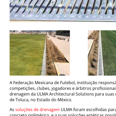
A Federação Mexicana de Futebol, instituição respons
competições, clubes, jogadores e árbitros profissiona
drenagem da ULMA Architectural Solutions para suas
de Toluca, no Estado do México.
As
soluções de drenagem
ULMA foram escolhidas para 
concreto polimérico, e a suas soluções estéticas possí