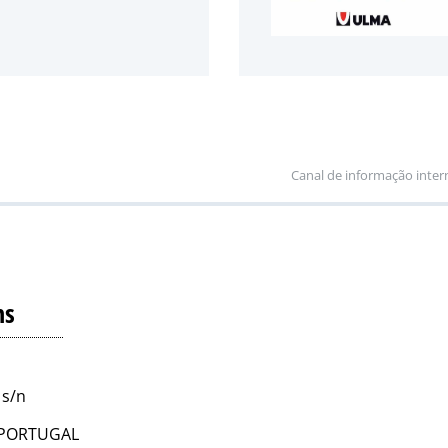
Canal de informação inter
ns
 s/n
 - PORTUGAL