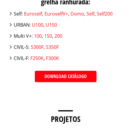
grelha ranhurada:
Self:
Euroself
,
EuroselfV+
,
Domo
,
Self
,
Self200
URBAN:
U100
,
U150
Multi V+:
100
,
150
,
200
CIVIL-S:
S300F
,
S350F
CIVIL-F:
F250K
,
F300K
DOWNLOAD CATÁLOGO
PROJETOS