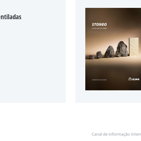
entiladas
Canal de informação inter