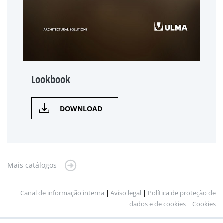
Lookbook
DOWNLOAD
Mais catálogos
Canal de informação interna
|
Aviso legal
|
Política de proteção de
dados e de cookies
|
Cookies