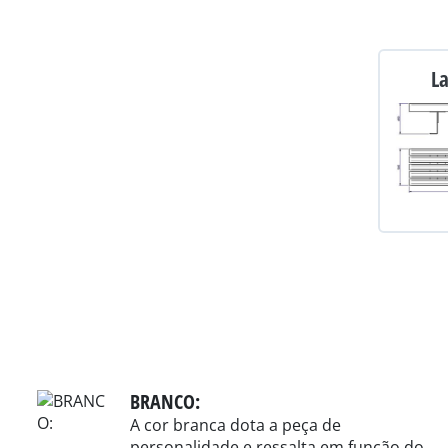
L
BRANCO:
A cor branca dota a peça de
personalidade e ressalta em função do