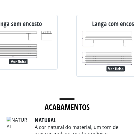
anga sem encosto
Langa com encos
Ver ficha
Ver ficha
ACABAMENTOS
NATURAL
A cor natural do material, um tom de
areia granulado, muito orgânico.