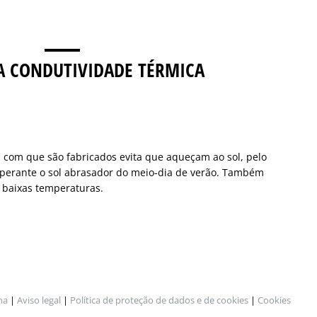
A CONDUTIVIDADE TÉRMICA
l com que são fabricados evita que aqueçam ao sol, pelo
perante o sol abrasador do meio-dia de verão. Também
baixas temperaturas.
na
|
Aviso legal
|
Política de proteção de dados e de cookies
|
Cookies