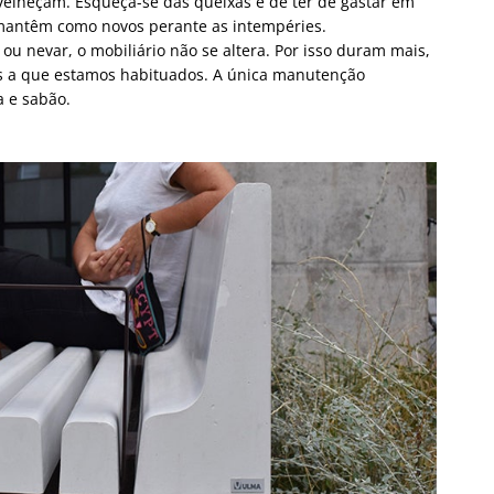
lheçam. Esqueça-se das queixas e de ter de gastar em
antêm como novos perante as intempéries.
 nevar, o mobiliário não se altera. Por isso duram mais,
s a que estamos habituados. A única manutenção
a e sabão.