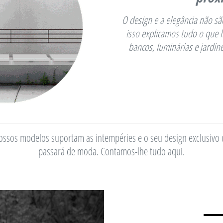
O design e a elegância não sã
isso explicamos tudo o que l
bancos, luminárias e jardin
ossos modelos suportam as intempéries e o seu design exclusivo d
passará de moda. Contamos-lhe tudo aqui.