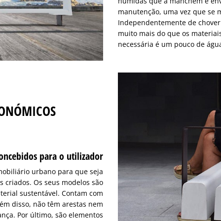
húmidas que a manchem e enve
manutenção, uma vez que se m
Independentemente de chover ou
muito mais do que os materiai
necessária é um pouco de águ
GONÓMICOS
oncebidos para o utilizador
mobiliário urbano para que seja
s criados. Os seus modelos são
aterial sustentável. Contam com
ém disso, não têm arestas nem
ança. Por último, são elementos