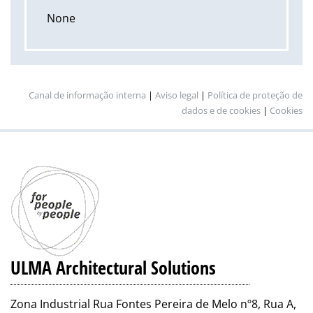
None
Canal de informação interna
|
Aviso legal
|
Política de proteção de
dados e de cookies
|
Cookies
ULMA Architectural Solutions
Zona Industrial Rua Fontes Pereira de Melo nº8, Rua A,