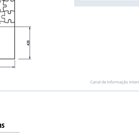
Canal de informação inter
ns