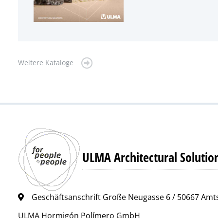
Weitere Kataloge
ULMA Architectural Solutio
Geschäftsanschrift Große Neugasse 6 / 50667 Am
ULMA Hormigón Polímero GmbH