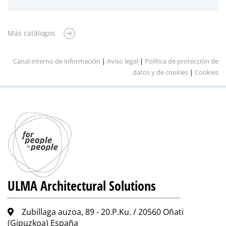
Más catálogos
Canal interno de información
|
Aviso legal
|
Política de protección de
datos y de cookies
|
Cookies
ULMA Architectural Solutions
Zubillaga auzoa, 89 - 20.P.Ku. / 20560 Oñati
(Gipuzkoa) España