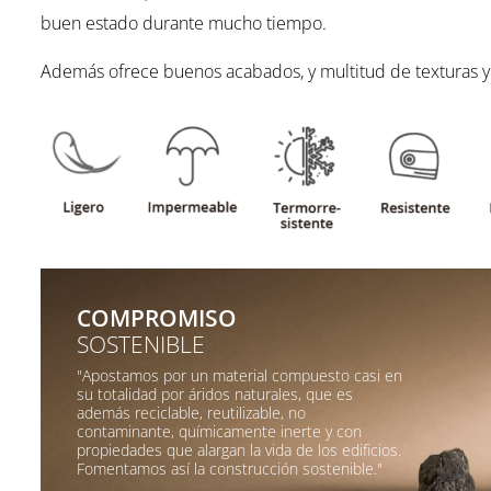
buen estado durante mucho tiempo.
Además ofrece buenos acabados, y multitud de texturas y
COMPROMISO
SOSTENIBLE
"Apostamos por un material compuesto casi en
su totalidad por áridos naturales, que es
además reciclable, reutilizable, no
contaminante, químicamente inerte y con
propiedades que alargan la vida de los edificios.
Fomentamos así la construcción sostenible."