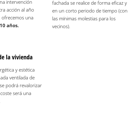
una intervención
fachada se realice de forma eficaz y
tra acción al año
en un corto periodo de tiempo (con
o, ofrecemos una
las mínimas molestias para los
10 años.
vecinos).
de la vivienda
gética y estética
hada ventilada de
se podrá revalorizar
 coste será una
.