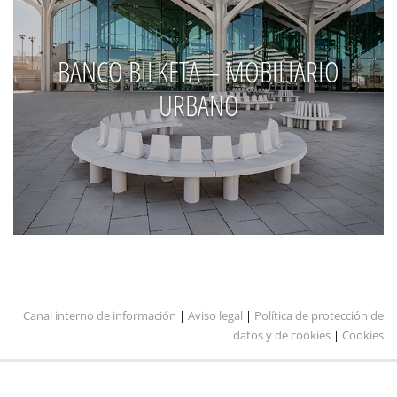
BANCO BILKETA – MOBILIARIO
URBANO
Canal interno de información
|
Aviso legal
|
Política de protección de
datos y de cookies
|
Cookies