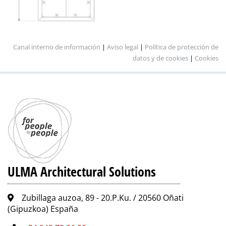
Canal interno de información
|
Aviso legal
|
Política de protección de
datos y de cookies
|
Cookies
ULMA Architectural Solutions
Zubillaga auzoa, 89 - 20.P.Ku. / 20560 Oñati
(Gipuzkoa) España