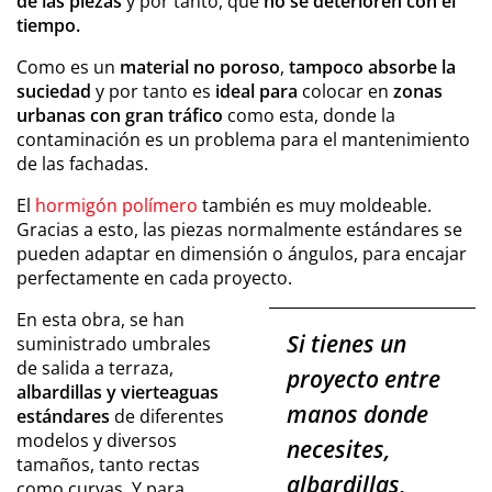
de las piezas
y por tanto, que
no se deterioren con el
tiempo.
Como es un
material no poroso
,
tampoco absorbe la
suciedad
y por tanto es
ideal para
colocar en
zonas
urbanas con gran tráfico
como esta, donde la
contaminación es un problema para el mantenimiento
de las fachadas.
El
hormigón polímero
también es muy moldeable.
Gracias a esto, las piezas normalmente estándares se
pueden adaptar en dimensión o ángulos, para encajar
perfectamente en cada proyecto.
En esta obra, se han
Si tienes un
suministrado umbrales
de salida a terraza,
proyecto entre
albardillas y vierteaguas
manos donde
estándares
de diferentes
modelos y diversos
necesites,
tamaños, tanto rectas
albardillas,
como curvas. Y para