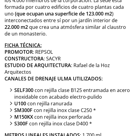
los 4.000 miembros de la corporación. La sede está
formada por cuatro edificios de cuatro plantas cada
uno
(que ocupan una superficie de 123.000 m2
)
interconectados entre sí por un jardín interior de
22.000 m2
que crea una atmósfera similar al claustro
de un monasterio.
FICHA TÉCNICA:
PROMOTOR
: REPSOL
CONSTRUCTORA
: SACYR
ESTUDIO DE ARQUITECTURA
: Rafael de la Hoz
Arquitectos
CANALES DE DRENAJE ULMA UTILIZADOS:
SELF300
con rejilla clase B125 entramada en acero
inoxidable con acabado electro-pulido
U100
con rejilla ranurada
SM300F
con rejilla inox clase C250 *
M150KX
con rejilla inox perforada
S300F
con rejilla inox clase D400 *
METROS LINEALES INSTALADOS
: 1.700 ml