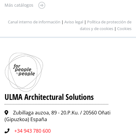
Más catálogos
Canal interno de información
|
Aviso legal
|
Política de protección de
datos y de cookies
|
Cookies
ULMA Architectural Solutions
Zubillaga auzoa, 89 - 20.P.Ku. / 20560 Oñati
(Gipuzkoa) España
+34 943 780 600