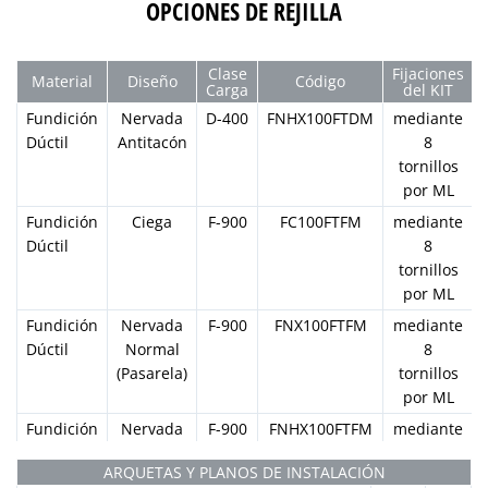
OPCIONES DE REJILLA
Clase
Fijaciones
Material
Diseño
Código
Carga
del KIT
Fundición
Nervada
D-400
FNHX100FTDM
mediante
Dúctil
Antitacón
8
tornillos
por ML
Fundición
Ciega
F-900
FC100FTFM
mediante
Dúctil
8
tornillos
por ML
Fundición
Nervada
F-900
FNX100FTFM
mediante
Dúctil
Normal
8
(Pasarela)
tornillos
por ML
Fundición
Nervada
F-900
FNHX100FTFM
mediante
Dúctil
Antitacón
8
ARQUETAS Y PLANOS DE INSTALACIÓN
tornillos