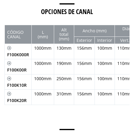
OPCIONES DE CANAL
Diám.
Alt
Ancho (mm)
CÓDIGO
L
(
total
CANAL
(mm)
(mm)
Exterior
Interior
Vert.
1000mm
130mm
156mm
100mm
110mm
F100K000R
1000mm
190mm
156mm
100mm
110mm
F100K00R
1000mm
250mm
156mm
100mm
110mm
F100K10R
1000mm
310mm
156mm
100mm
110mm
F100K20R