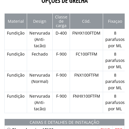
OPÇÕES DE GRELHA
Classe
Material
Design
de
Cód.
Fixaçao
carga
Fundição
Nervurada
D-400
FNHX100FTDM
8
(Anti-
parafusos
tacão)
por ML
Fundição
Fechado
F-900
FC100FTFM
8
parafusos
por ML
Fundição
Nervurada
F-900
FNX100FTFM
8
(Normal)
parafusos
por ML
Fundição
Nervurada
F-900
FNHX100FTFM
8
(Anti-
parafusos
tacão)
por ML
CAIXAS E DETALHES DE INSTALAÇÃO