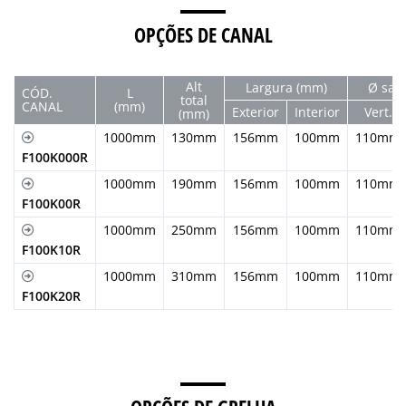
OPÇÕES DE CANAL
Alt
Largura (mm)
Ø saí
CÓD.
L
total
CANAL
(mm)
Exterior
Interior
Vert.
(mm)
1000mm
130mm
156mm
100mm
110mm
F100K000R
1000mm
190mm
156mm
100mm
110mm
F100K00R
1000mm
250mm
156mm
100mm
110mm
F100K10R
1000mm
310mm
156mm
100mm
110mm
F100K20R