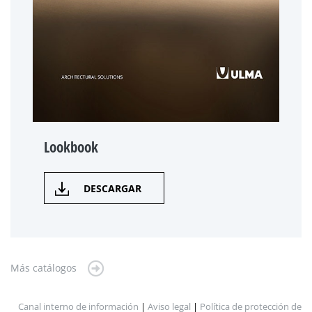
Lookbook
DESCARGAR
Más catálogos
Canal interno de información
|
Aviso legal
|
Política de protección de