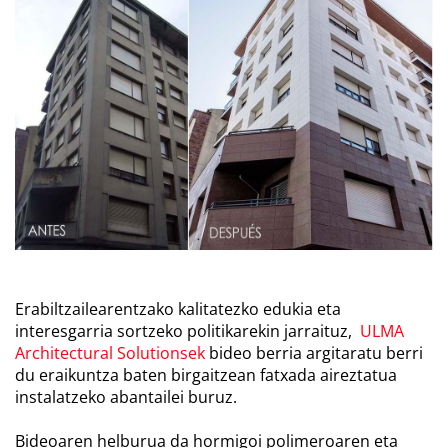
Erabiltzailearentzako kalitatezko edukia eta
interesgarria sortzeko politikarekin jarraituz,
ULMA
Architectural Solutionsek
bideo berria argitaratu berri
du eraikuntza baten birgaitzean fatxada aireztatua
instalatzeko abantailei buruz.
Bideoaren helburua da hormigoi polimeroaren eta