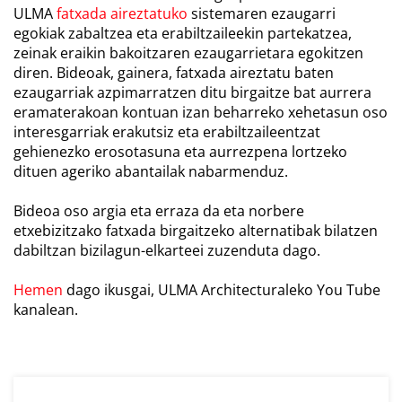
ULMA
fatxada aireztatuko
sistemaren ezaugarri
egokiak zabaltzea eta erabiltzaileekin partekatzea,
zeinak eraikin bakoitzaren ezaugarrietara egokitzen
diren. Bideoak, gainera, fatxada aireztatu baten
ezaugarriak azpimarratzen ditu birgaitze bat aurrera
eramaterakoan kontuan izan beharreko xehetasun oso
interesgarriak erakutsiz eta erabiltzaileentzat
gehienezko erosotasuna eta aurrezpena lortzeko
dituen ageriko abantailak nabarmenduz.
Bideoa oso argia eta erraza da eta norbere
etxebizitzako fatxada birgaitzeko alternatibak bilatzen
dabiltzan bizilagun-elkarteei zuzenduta dago.
Hemen
dago ikusgai,
ULMA Architecturaleko You Tube
kanalean.