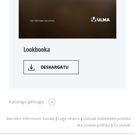
Lookbooka
DESKARGATU
Katalogo gehiago
Barneko informazio kanala
|
Lege oharra
|
Datuak babesteko politika
eta cookie-politika
|
Cookieak