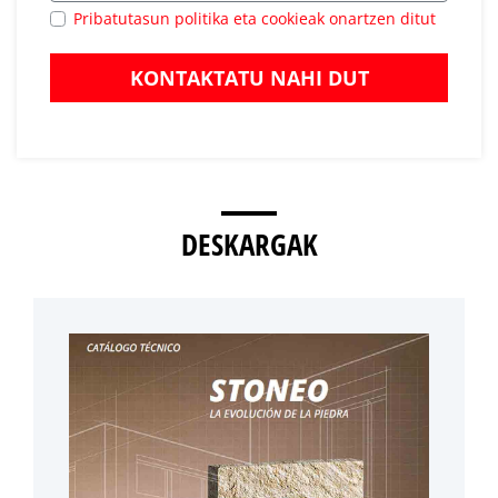
Pribatutasun politika eta cookieak onartzen ditut
KONTAKTATU NAHI DUT
DESKARGAK