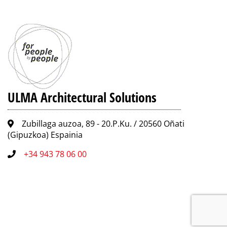
ULMA Architectural Solutions
Zubillaga auzoa, 89 - 20.P.Ku. / 20560 Oñati
(Gipuzkoa) Espainia
+34 943 78 06 00