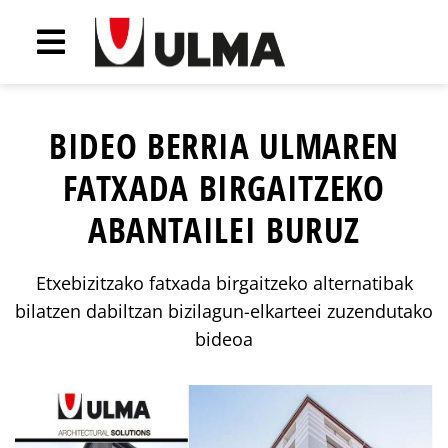
BIDEO BERRIA ULMAREN
FATXADA BIRGAITZEKO
ABANTAILEI BURUZ
Etxebizitzako fatxada birgaitzeko alternatibak
bilatzen dabiltzan bizilagun-elkarteei zuzendutako
bideoa