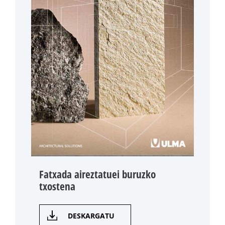
Fatxada aireztatuei buruzko
txostena
DESKARGATU