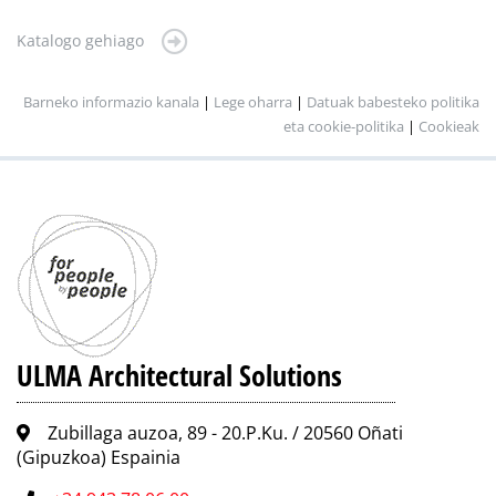
Katalogo gehiago
Barneko informazio kanala
|
Lege oharra
|
Datuak babesteko politika
eta cookie-politika
|
Cookieak
ULMA Architectural Solutions
Zubillaga auzoa, 89 - 20.P.Ku. / 20560 Oñati
(Gipuzkoa) Espainia