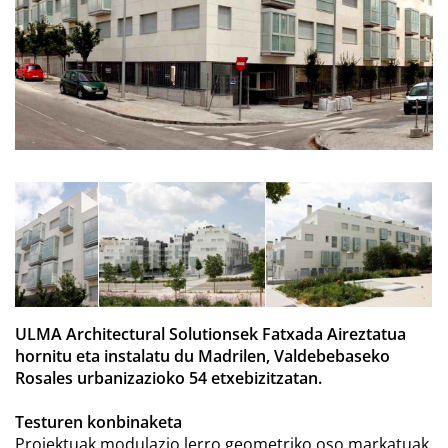
ULMA Architectural Solutionsek Fatxada Aireztatua
hornitu eta instalatu du Madrilen, Valdebebaseko
Rosales urbanizazioko 54 etxebizitzatan.
Testuren konbinaketa
Proiektuak modulazio lerro geometriko oso markatuak