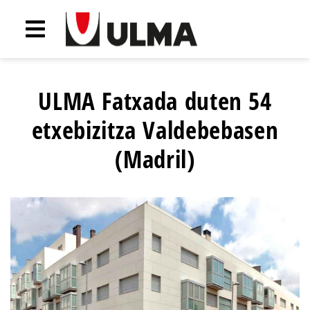
ULMA Fatxada duten 54
etxebizitza Valdebebasen
(Madril)