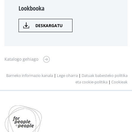
Lookbooka
DESKARGATU
Katalogo gehiago
Barneko informazio kanala
|
Lege oharra
|
Datuak babesteko politika
eta cookie-politika
|
Cookieak