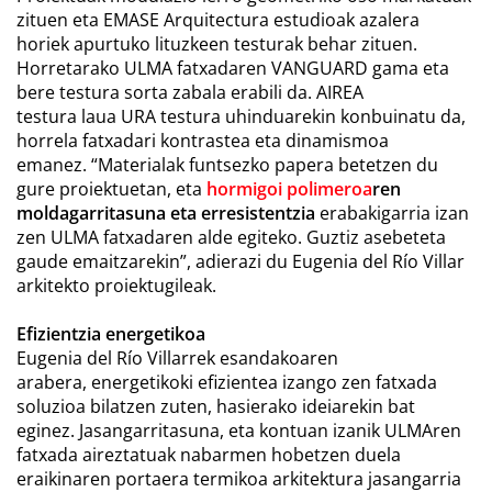
zituen eta EMASE Arquitectura estudioak azalera
horiek apurtuko lituzkeen testurak behar zituen.
Horretarako ULMA fatxadaren VANGUARD gama eta
bere testura sorta zabala erabili da.
AIREA
testura
laua
URA testura
uhinduarekin konbuinatu da,
horrela fatxadari kontrastea eta dinamismoa
emanez. “Materialak funtsezko papera betetzen du
gure proiektuetan, eta
hormigoi polimeroa
ren
moldagarritasuna eta erresistentzia
erabakigarria izan
zen ULMA fatxadaren alde egiteko. Guztiz asebeteta
gaude emaitzarekin”, adierazi du Eugenia del Río Villar
arkitekto proiektugileak.
Efizientzia energetikoa
Eugenia del Río Villarrek esandakoaren
arabera,
energetikoki efizientea
izango zen fatxada
soluzioa bilatzen zuten, hasierako ideiarekin bat
eginez. Jasangarritasuna, eta kontuan izanik ULMAren
fatxada aireztatuak nabarmen hobetzen duela
eraikinaren portaera termikoa arkitektura jasangarria