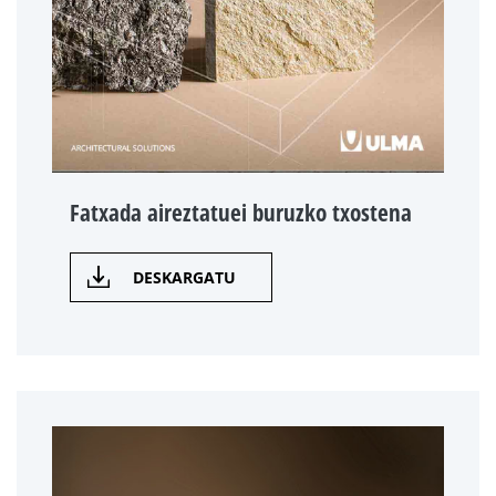
Fatxada aireztatuei buruzko txostena
DESKARGATU