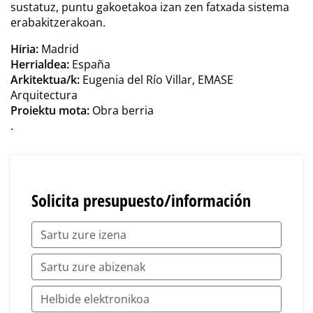
sustatuz, puntu gakoetakoa izan zen fatxada sistema
erabakitzerakoan.
Hiria:
Madrid
Herrialdea:
España
Arkitektua/k:
Eugenia del Río Villar, EMASE
Arquitectura
Proiektu mota:
Obra berria
.
Solicita presupuesto/información