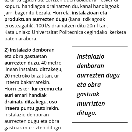
kopuru handiagoa drainatzen du, kanal handiagoak
jarri bagenitu bezala. Horrela,
instalazioan eta
produktuan aurrezten dugu
(kanal txikiagoak
erosteagatik). 100 l/s drainatzen ditu 20ml-tan,
Kataluniako Univertsitat Politecnicak egindako ikerketa
baten arabera.
2) Instalazio denboran
Instalazio
eta obra gastuetan
aurrezten duzu
. 40 metro
denboran
linean instalatu ditzakegu,
aurrezten dugu
20 metroko bi zatitan, ur
irteera bakarrarekin.
eta obra
Horri esker,
lur eremu eta
gastuak
euri emari handiak
drainatu ditzakegu, oso
murrizten
irteera puntu gutxirekin
.
ditugu.
Instalazio denboran
aurrezten dugu eta obra
gastuak murrizten ditugu.