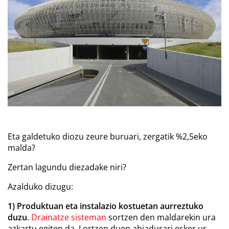
Eta galdetuko diozu zeure buruari, zergatik %2,5eko
malda?
Zertan lagundu diezadake niri?
Azalduko dizugu:
1) Produktuan eta instalazio kostuetan aurreztuko
duzu
.
Drainatze sisteman
sortzen den maldarekin ura
azkartu egiten da. Lortzen duen abiadurari esker ur