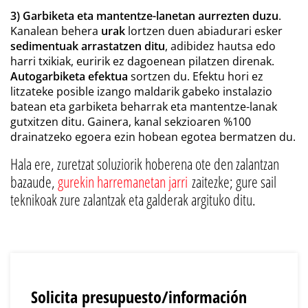
3) Garbiketa eta mantentze-lanetan aurrezten duzu
.
Kanalean behera
urak
lortzen duen abiadurari esker
sedimentuak arrastatzen ditu
, adibidez hautsa edo
harri txikiak, euririk ez dagoenean pilatzen direnak.
Autogarbiketa efektua
sortzen du. Efektu hori ez
litzateke posible izango maldarik gabeko instalazio
batean eta garbiketa beharrak eta mantentze-lanak
gutxitzen ditu. Gainera, kanal sekzioaren %100
drainatzeko egoera ezin hobean egotea bermatzen du.
Hala ere, zuretzat soluziorik hoberena ote den zalantzan
bazaude,
gurekin harremanetan jarri
zaitezke; gure sail
teknikoak zure zalantzak eta galderak argituko ditu.
Solicita presupuesto/información