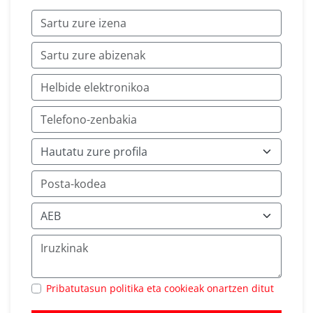
Pribatutasun politika eta cookieak onartzen ditut