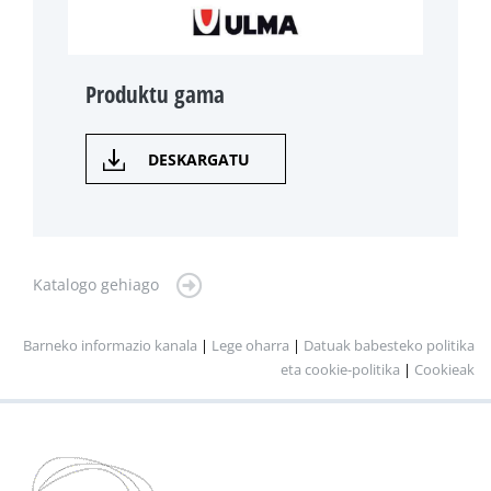
Produktu gama
DESKARGATU
Katalogo gehiago
Barneko informazio kanala
|
Lege oharra
|
Datuak babesteko politika
eta cookie-politika
|
Cookieak