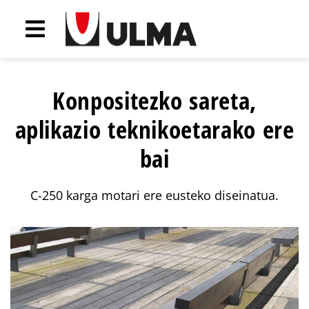
Konpositezko sareta,
aplikazio teknikoetarako ere
bai
C-250 karga motari ere eusteko diseinatua.