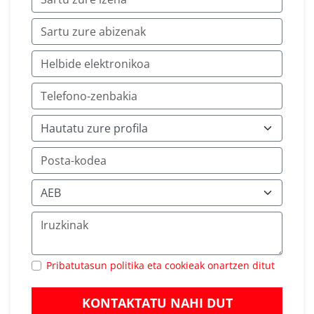
Pribatutasun politika eta cookieak onartzen ditut
KONTAKTATU NAHI DUT