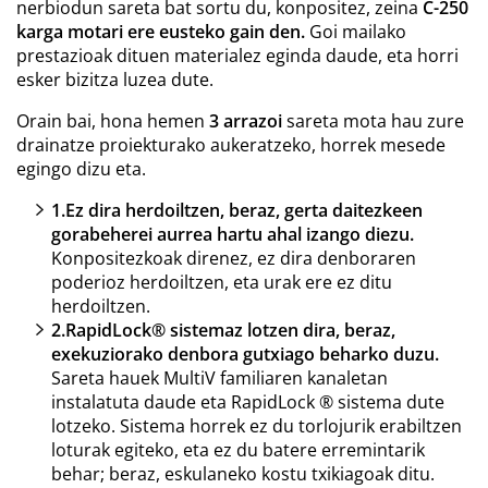
nerbiodun sareta bat sortu du, konpositez, zeina
C-250
karga motari ere eusteko gain den.
Goi mailako
prestazioak dituen materialez eginda daude, eta horri
esker bizitza luzea dute.
Orain bai, hona hemen
3 arrazoi
sareta mota hau zure
drainatze proiekturako aukeratzeko, horrek mesede
egingo dizu eta.
1.
Ez dira herdoiltzen, beraz, gerta daitezkeen
gorabeherei aurrea hartu ahal izango diezu.
Konpositezkoak direnez, ez dira denboraren
poderioz herdoiltzen, eta urak ere ez ditu
herdoiltzen.
2.
RapidLock® sistemaz lotzen dira, beraz,
exekuziorako denbora gutxiago beharko duzu.
Sareta hauek MultiV familiaren kanaletan
instalatuta daude eta RapidLock ® sistema dute
lotzeko. Sistema horrek ez du torlojurik erabiltzen
loturak egiteko, eta ez du batere erremintarik
behar; beraz, eskulaneko kostu txikiagoak ditu.