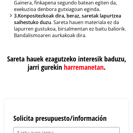
Gainera, finkapena segundo batean egiten da,
exekuzioa denbora gutxiagoan eginda.
3.
Konpositezkoak dira, beraz, saretak lapurtzea
saihestuko duzu
. Sareta hauen materiala ez da
lapurren gustukoa, birsalmentan ez baitu baliorik.
Bandalismoaren aurkakoak dira.
Sareta hauek ezagutzeko interesik baduzu,
jarri gurekin
harremanetan
.
Solicita presupuesto/información