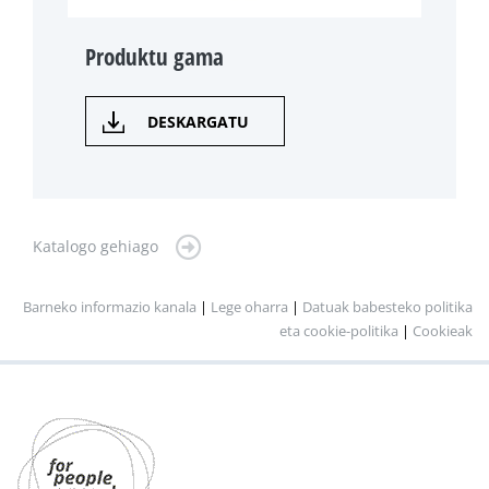
Produktu gama
DESKARGATU
Katalogo gehiago
Barneko informazio kanala
|
Lege oharra
|
Datuak babesteko politika
eta cookie-politika
|
Cookieak