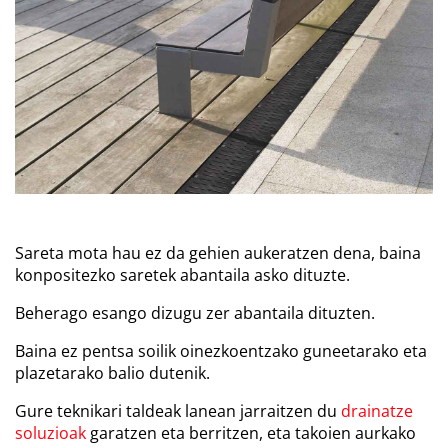
Sareta mota hau ez da gehien aukeratzen dena, baina
konpositezko saretek abantaila asko dituzte.
Beherago esango dizugu zer abantaila dituzten.
Baina ez pentsa soilik oinezkoentzako guneetarako eta
plazetarako balio dutenik.
Gure teknikari taldeak lanean jarraitzen du
drainatze
soluzioak
garatzen eta berritzen, eta takoien aurkako