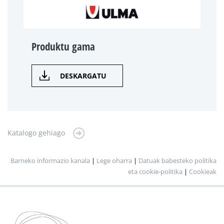
Produktu gama
DESKARGATU
Katalogo gehiago
Barneko informazio kanala
|
Lege oharra
|
Datuak babesteko politika
eta cookie-politika
|
Cookieak