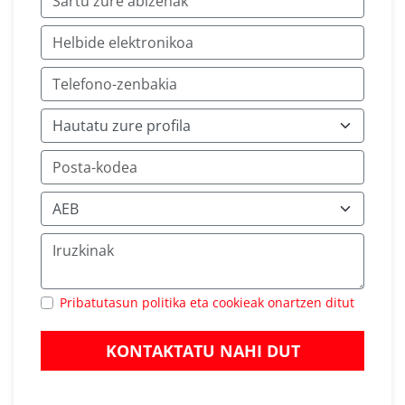
Pribatutasun politika eta cookieak onartzen ditut
KONTAKTATU NAHI DUT