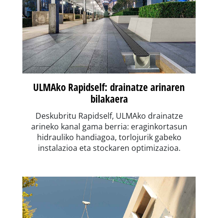
ULMAko Rapidself: drainatze arinaren
bilakaera
Deskubritu Rapidself, ULMAko drainatze
arineko kanal gama berria: eraginkortasun
hidrauliko handiagoa, torlojurik gabeko
instalazioa eta stockaren optimizazioa.