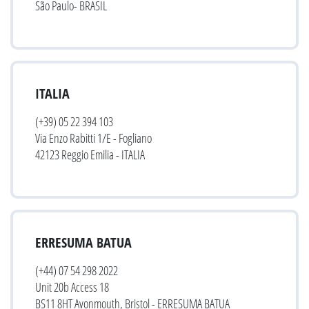
São Paulo- BRASIL
ITALIA
(+39) 05 22 394 103
Via Enzo Rabitti 1/E - Fogliano
42123 Reggio Emilia - ITALIA
ERRESUMA BATUA
(+44) 07 54 298 2022
Unit 20b Access 18
BS11 8HT Avonmouth, Bristol - ERRESUMA BATUA