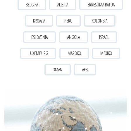
BELGIKA
ALJERIA
ERRESUMA BATUA
KROAZIA
PERU
KOLONBIA
ESLOVENIA
ANGOLA
ISRAEL
LUXEMBURG
MAROKO
MEXIKO
OMAN
AEB