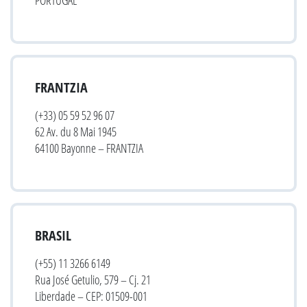
FRANTZIA
(+33) 05 59 52 96 07
62 Av. du 8 Mai 1945
64100 Bayonne – FRANTZIA
BRASIL
(+55) 11 3266 6149
Rua José Getulio, 579 – Cj. 21
Liberdade – CEP: 01509-001