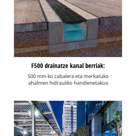
F500 drainatze kanal berriak:
500 mm-ko zabalera eta merkatuko
ahalmen hidrauliko handienetakoa