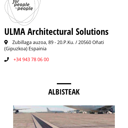
ULMA Architectural Solutions
Zubillaga auzoa, 89 - 20.P.Ku. / 20560 Oñati
(Gipuzkoa) Espainia
+34 943 78 06 00
ALBISTEAK