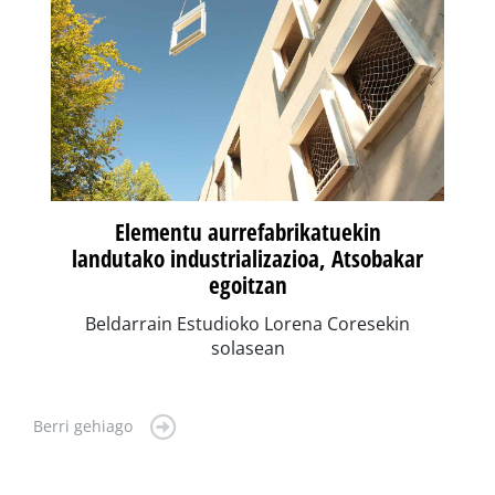
Elementu aurrefabrikatuekin
landutako industrializazioa, Atsobakar
egoitzan
Beldarrain Estudioko Lorena Coresekin
solasean
Berri gehiago