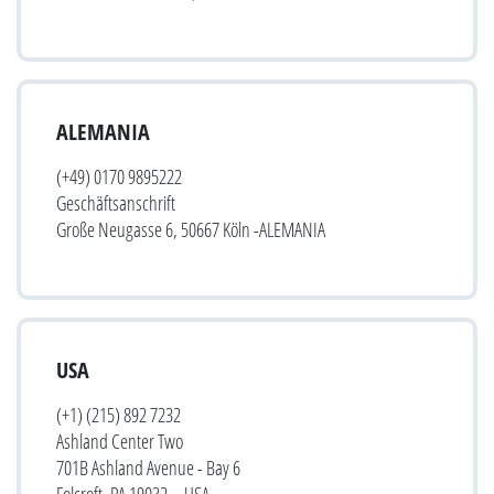
ALEMANIA
(+49) 0170 9895222
Geschäftsanschrift
Große Neugasse 6, 50667 Köln -ALEMANIA
USA
(+1) (215) 892 7232
Ashland Center Two
701B Ashland Avenue - Bay 6
Folcroft, PA 19032 – USA