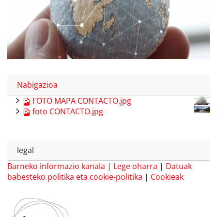
Nabigazioa
FOTO MAPA CONTACTO.jpg
foto CONTACTO.jpg
legal
Barneko informazio kanala
|
Lege oharra
|
Datuak
babesteko politika eta cookie-politika
|
Cookieak