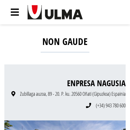
NON GAUDE
ENPRESA NAGUSIA
Zubillaga auzoa, 89 - 20. P. ku. 20560 Oñati (Gipuzkoa) Espainia
(+34) 943 780 600