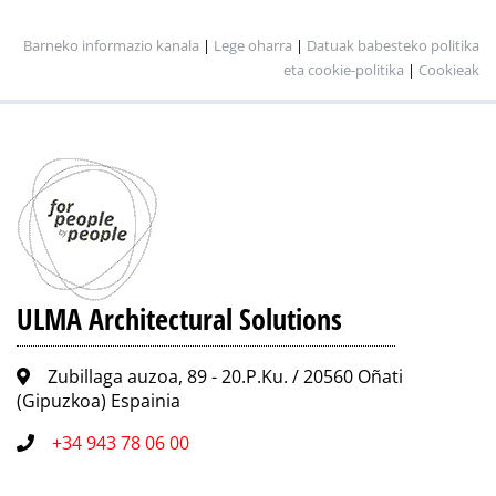
Barneko informazio kanala
|
Lege oharra
|
Datuak babesteko politika
eta cookie-politika
|
Cookieak
ULMA Architectural Solutions
Zubillaga auzoa, 89 - 20.P.Ku. / 20560 Oñati
(Gipuzkoa) Espainia
+34 943 78 06 00