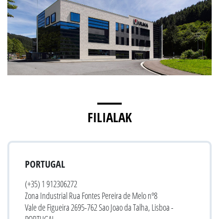
FILIALAK
PORTUGAL
(+35) 1 912306272
Zona Industrial Rua Fontes Pereira de Melo nº8
Vale de Figueira 2695-762 Sao Joao da Talha, Lisboa -
PORTUGAL