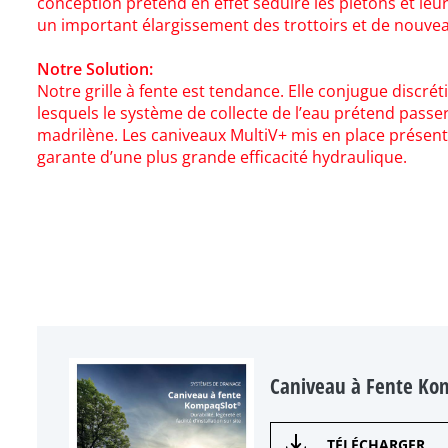
conception prétend en effet séduire les piétons et leu
un important élargissement des trottoirs et de nouv
Notre Solution:
Notre
grille à fente
est tendance. Elle conjugue discréti
lesquels le système de collecte de l’eau prétend passe
madrilène. Les caniveaux MultiV+ mis en place présent
garante d’une plus grande efficacité hydraulique.
Caniveau à Fente Ko
TÉLÉCHARGER