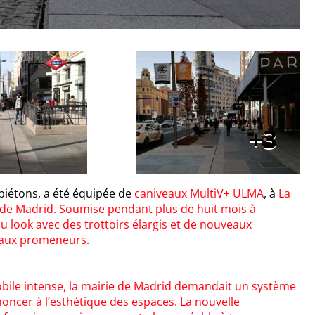
3
piétons, a été équipée de
caniveaux MultiV+ ULMA
, à
La
 de Madrid. Soumise pendant plus de huit mois à
u look avec des trottoirs élargis et de nouveaux
s aux promeneurs.
bile intense, la mairie de Madrid demandait un système
noncer à l’esthétique des espaces. La nouvelle