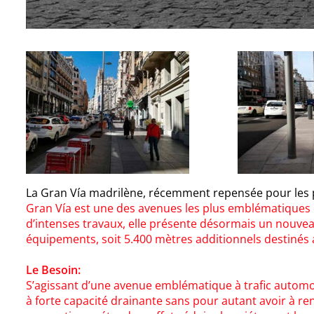
La Gran Vía madrilène, récemment repensée pour les 
Gran Vía est une des avenues les plus emblématiques
d’intenses travaux, elle présente désormais un nouvea
équipements, soit 5.400 mètres additionnels destiné
Le Besoin:
S’agissant d’une avenue emblématique à trafic automo
à forte capacité drainante sans pour autant avoir à re