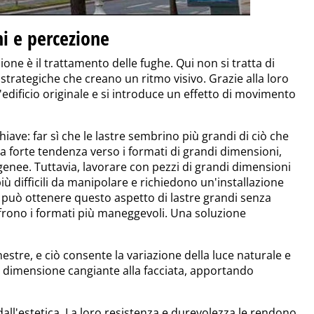
ni e percezione
one è il trattamento delle fughe. Qui non si tratta di
e strategiche che creano un ritmo visivo. Grazie alla loro
ll'edificio originale e si introduce un effetto di movimento
hiave: far sì che le lastre sembrino più grandi di ciò che
a forte tendenza verso i formati di grandi dimensioni,
nee. Tuttavia, lavorare con pezzi di grandi dimensioni
iù difficili da manipolare e richiedono un'installazione
 può ottenere questo aspetto di lastre grandi senza
frono i formati più maneggevoli. Una soluzione
inestre, e ciò consente la variazione della luce naturale e
a dimensione cangiante alla facciata, apportando
all'estetica. La loro resistenza e durevolezza le rendono