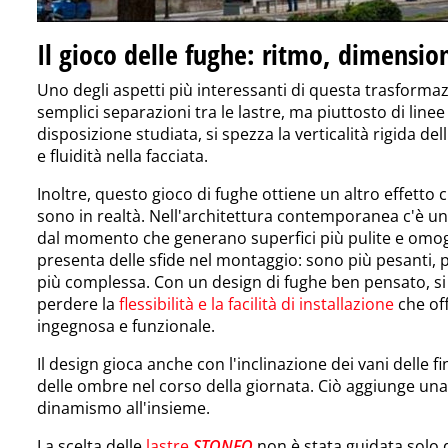
Il gioco delle fughe: ritmo, dimensio
Uno degli aspetti più interessanti di questa trasformazi
semplici separazioni tra le lastre, ma piuttosto di line
disposizione studiata, si spezza la verticalità rigida de
e fluidità nella facciata.
Inoltre, questo gioco di fughe ottiene un altro effetto c
sono in realtà. Nell'architettura contemporanea c'è un
dal momento che generano superfici più pulite e omoge
presenta delle sfide nel montaggio: sono più pesanti, p
più complessa. Con un design di fughe ben pensato, si
perdere la
flessibilità e la facilità di installazione
che of
ingegnosa e funzionale.
Il design gioca anche con l'inclinazione dei vani delle f
delle ombre nel corso della giornata. Ciò aggiunge un
dinamismo all'insieme.
La scelta delle
lastre
STONEO
non è stata guidata solo d