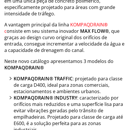
em uma única peça de concreto polimérico,
especificamente projetado para áreas com grande
intensidade de tráfego.
A vantagem principal da linha
KOMPAQDRAIN®
c
onsiste em seu sistema inovador
MAX FLOW®
, que
graças ao design curvo original dos orifícios de
entrada, consegue incrementar a velocidade da água e
a capacidade de drenagem do canal.
Neste novo catálogo apresentamos 3 modelos do
KOMPAQDRAIN®
KOMPAQDRAIN® TRAFFIC
: projetado para classe
de carga D400, ideal para zonas comerciais,
estacionamentos e ambientes urbanos.
KOMPAQDRAIN® INDUSTRY
: caracterizado por
orifícios mais reduzidos e uma superfície lisa para
evitar vibrações geradas pelo trânsito de
empilhadeiras. Projetado para classe de carga até
E600, é a solução perfeita para as zonas
industriais.