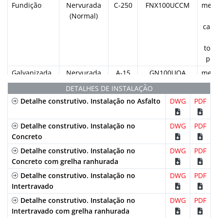
Fundição
Nervurada
C-250
FNX100UCCM
medi
(Normal)
canc
y
torn
por
Galvanizada
Nervurada
A-15
GN100UOA
medi
(Normal)
DETALHES DE INSTALAÇÃO
canc
Detalhe construtivo. Instalação no Asfalto
DWG
PDF
y
torn
Detalhe construtivo. Instalação no
DWG
PDF
por
Concreto
Galvanizada
Nervurada
A-15
GN100UCA
medi
Detalhe construtivo. Instalação no
DWG
PDF
(Normal)
Concreto com grelha ranhurada
canc
y
Detalhe construtivo. Instalação no
DWG
PDF
torn
Intertravado
por
Detalhe construtivo. Instalação no
DWG
PDF
Galvanizada
Perfurada
A-15
GP100UCA
medi
Intertravado com grelha ranhurada