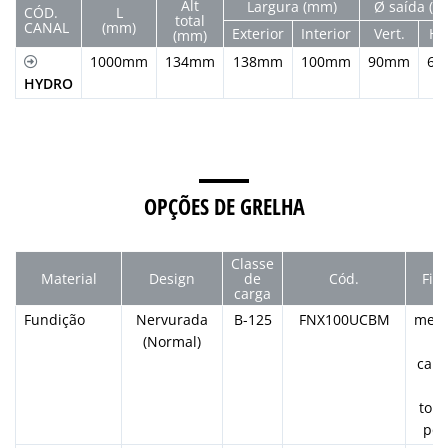
Alt
Largura (mm)
Ø saída (
CÓD.
L
total
CANAL
(mm)
Exterior
Interior
Vert.
Hor
(mm)
1000mm
134mm
138mm
100mm
90mm
60
HYDRO
OPÇÕES DE GRELHA
Classe
Material
Design
de
Cód.
Fix
carga
Fundição
Nervurada
B-125
FNX100UCBM
medi
(Normal)
canc
y
torn
por