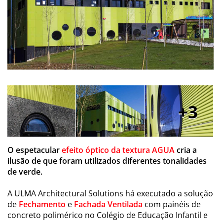
3
O espetacular
efeito óptico da textura AGUA
cria a
ilusão de que foram utilizados diferentes tonalidades
de verde.
A ULMA Architectural Solutions há executado a solução
de
Fechamento
e
Fachada Ventilada
com painéis de
concreto polimérico no Colégio de Educação Infantil e