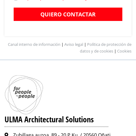
QUIERO CONTACTAR
Canal interno de información
|
Aviso legal
|
Política de protección de
datos y de cookies
|
Cookies
ULMA Architectural Solutions
Zubillaga auzoa, 89 - 20.P.Ku. / 20560 Oñati