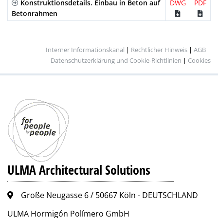
Konstruktionsdetails. Einbau in Beton auf
DWG
PDF
Betonrahmen
Kunstsoff
Länsstabrost
A-15
PNLH100UCA
Schwarz
Interner Informationskanal
|
Rechtlicher Hinweis
|
AGB
|
Datenschutzerklärung und Cookie-Richtlinien
|
Cookies
Kunstsoff
Länsstabrost
A-15
PNLH100UCA
Grau
GRIS
Kunstsoff
Länsstabrost
A-15
PNLH100UCA
Beige
BG
ULMA Architectural Solutions
Große Neugasse 6 / 50667 Köln - DEUTSCHLAND
ULMA Hormigón Polímero GmbH