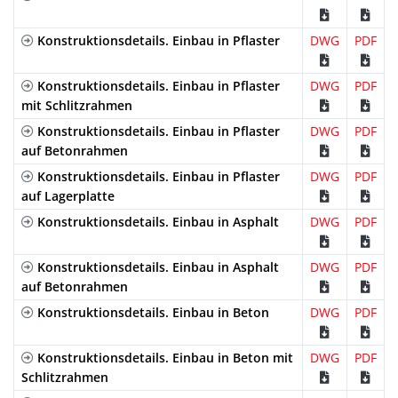
Verzinkter
Maschenrost
B-125
GEX100UCB3
Stahl
Konstruktionsdetails. Einbau in Pflaster
DWG
PDF
Konstruktionsdetails. Einbau in Pflaster
DWG
PDF
Verzinkter
mit Schlitzrahmen
Stöckel Schutz
B-125
GEHX100UC
Stahl
Maschenrost
Konstruktionsdetails. Einbau in Pflaster
DWG
PDF
auf Betonrahmen
Konstruktionsdetails. Einbau in Pflaster
DWG
PDF
Verzinkter
Schlitzrahmen
C-250
GR100UOC
auf Lagerplatte
Stahl
Konstruktionsdetails. Einbau in Asphalt
DWG
PDF
Verzinkter
Doppel
C-250
GDR100UOC
Stahl
Schlitzrahmen
Konstruktionsdetails. Einbau in Asphalt
DWG
PDF
Edelstahl
Stegrost
A-15
IN100UCA
auf Betonrahmen
Konstruktionsdetails. Einbau in Beton
DWG
PDF
Konstruktionsdetails. Einbau in Beton mit
DWG
PDF
Edelstahl
Lochrost
A-15
IP100UCA
Schlitzrahmen