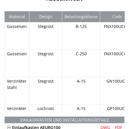
Material
Design
Belastungsklasse
Code
Gusseisen
Stegrost
B-125
FNX100UCB
Gusseisen
Stegrost
C-250
FNX100UCC
Verzinkter
Stegrost
A-15
GN100UCA
Stahl
Verzinkter
Lochrost
A-15
GP100UCA
Stahl
EINLAUFKÄSTEN UND INSTALLATIONSDETAILS
Einlaufkasten AEURO100
DWG
PDF