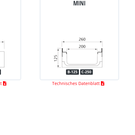
MINI
B-125
C-250
tt
Technisches Datenblatt