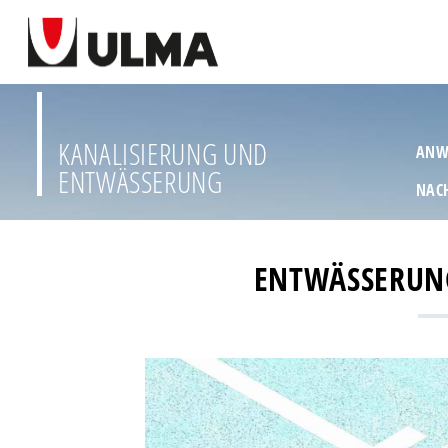
KANALISIERUNG UND
ANW
ENTWÄSSERUNG
NAC
ENTWÄSSERUNG