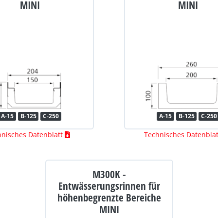
MINI
MINI
A-15
B-125
C-250
A-15
B-125
C-250
hnisches Datenblatt
Technisches Datenbla
M300K -
Entwässerungsrinnen für
höhenbegrenzte Bereiche
MINI