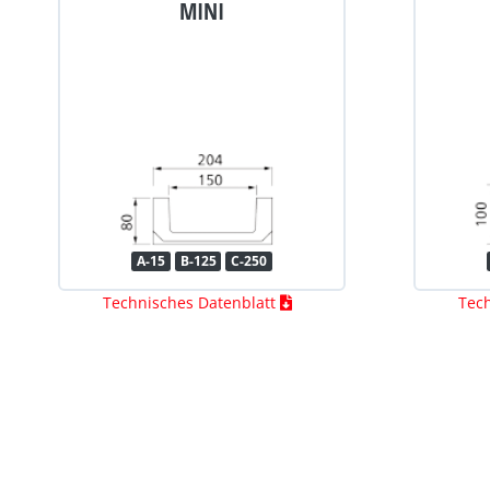
MINI
A-15
B-125
C-250
Technisches Datenblatt
Tec