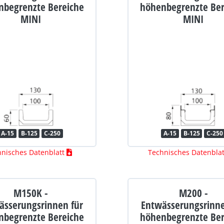
nbegrenzte Bereiche
höhenbegrenzte Ber
MINI
MINI
A-15
B-125
C-250
A-15
B-125
C-250
hnisches Datenblatt
Technisches Datenbla
M150K -
M200 -
ässerungsrinnen für
Entwässerungsrinne
nbegrenzte Bereiche
höhenbegrenzte Ber