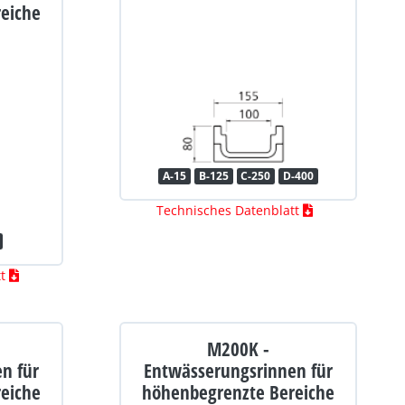
eiche
A-15
B-125
C-250
D-400
Technisches Datenblatt
tt
M200K -
n für
Entwässerungsrinnen für
eiche
höhenbegrenzte Bereiche